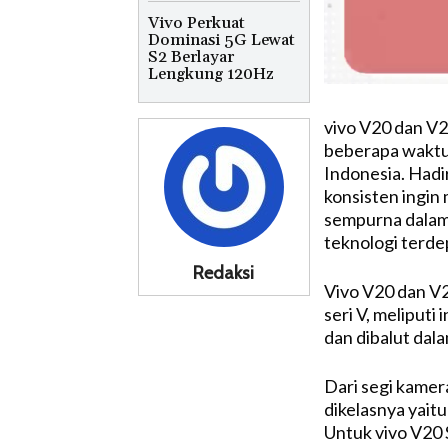
Vivo Perkuat
Dominasi 5G Lewat
S2 Berlayar
Lengkung 120Hz
vivo V20 dan V2
beberapa waktu l
Indonesia. Hadi
konsisten ingi
sempurna dalam
teknologi terd
Redaksi
Vivo V20 dan V2
seri V, meliputi
dan dibalut dala
Dari segi kamer
dikelasnya yai
Untuk vivo V20 