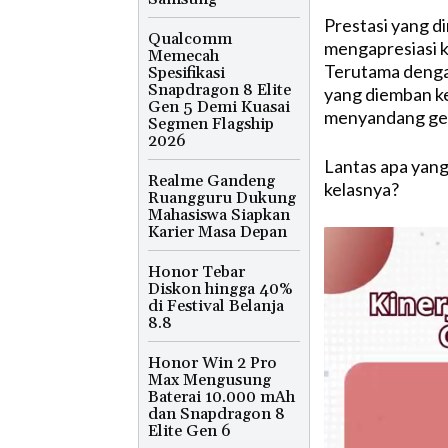
Prestasi yang di
Qualcomm
mengapresiasi k
Memecah
Terutama dengan
Spesifikasi
Snapdragon 8 Elite
yang diemban ke
Gen 5 Demi Kuasai
menyandang gela
Segmen Flagship
2026
Lantas apa yang
Realme Gandeng
kelasnya?
Ruangguru Dukung
Mahasiswa Siapkan
Karier Masa Depan
Honor Tebar
Diskon hingga 40%
di Festival Belanja
8.8
Honor Win 2 Pro
Max Mengusung
Baterai 10.000 mAh
dan Snapdragon 8
Elite Gen 6