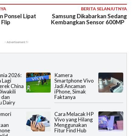
NYA
BERITA SELANJUTNYA
 Ponsel Lipat
Samsung Dikabarkan Sedang
 Flip
Kembangkan Sensor 600MP
- Advertisement 1-
unia 2026:
Kamera
 Lagi
Smartphone Vivo
erek China
Jadi Ancaman
iwakili
iPhone, Simak
 dan
Faktanya
 Dairy
emori
Cara Melacak HP
Vivo yang Hilang
taan
Menggunakan
hone
Fitur Find Hub
olid