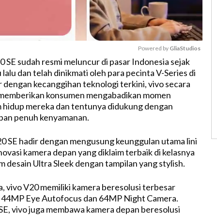
Powered by 
GliaStudios
0 SE sudah resmi meluncur di pasar Indonesia sejak
alu dan telah dinikmati oleh para pecinta V-Series di
M
r dengan kecanggihan teknologi terkini, vivo secara
u
n memberikan konsumen mengabadikan momen
t
 hidup mereka dan tentunya didukung dengan
e
epan penuh kenyamanan.
0 SE hadir dengan mengusung keunggulan utama lini
 inovasi kamera depan yang diklaim terbaik di kelasnya
m desain Ultra Sleek dengan tampilan yang stylish.
a, vivo V20 memiliki kamera beresolusi terbesar
tu 44MP Eye Autofocus dan 64MP Night Camera.
SE, vivo juga membawa kamera depan beresolusi