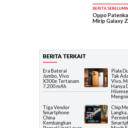
BERITA SEBELUM
Oppo Patenkan
Mirip Galaxy Z
BERITA TERKAIT
Era Baterai
Piala D
Jumbo, Vivo
Tak Ada
X300e Tertanam
Vivo, M
7.200 mAh
Hanya D
Hisense
Mengniu
Tiga Vendor
Chip M
Smartphone
Langka,
China
Permin
Kembangkan
Smartp
Ponsel Lipat Layar
Masih S