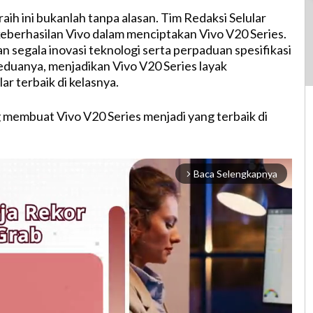
raih ini bukanlah tanpa alasan. Tim Redaksi Selular
eberhasilan Vivo dalam menciptakan Vivo V20 Series.
 segala inovasi teknologi serta perpaduan spesifikasi
duanya, menjadikan Vivo V20 Series layak
r terbaik di kelasnya.
 membuat Vivo V20 Series menjadi yang terbaik di
Baca Selengkapnya
arrow_forward_ios