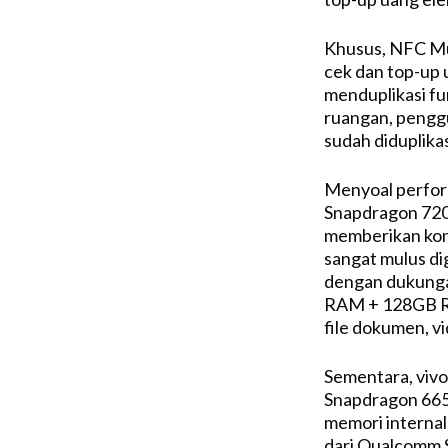
Khusus, NFC Mult
cek dan top-up u
menduplikasi fu
ruangan, penggu
sudah diduplika
Menyoal perfor
Snapdragon 720
memberikan ko
sangat mulus di
dengan dukunga
RAM + 128GB R
file dokumen, vi
Sementara, viv
Snapdragon 665,
memori interna
dari Qualcomm 