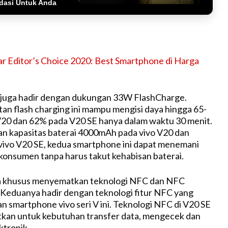
dasi Untuk Anda
ar Editor’s Choice 2020: Best Smartphone di Harga
s juga hadir dengan dukungan 33W FlashCharge.
n flash charging ini mampu mengisi daya hingga 65-
V20 dan 62% pada V20 SE hanya dalam waktu 30 menit.
n kapasitas baterai 4000mAh pada vivo V20 dan
ivo V20 SE, kedua smartphone ini dapat menemani
n konsumen tanpa harus takut kehabisan baterai.
ra khusus menyematkan teknologi NFC dan NFC
. Keduanya hadir dengan teknologi fitur NFC yang
an smartphone vivo seri V ini. Teknologi NFC di V20 SE
tkan untuk kebutuhan transfer data, mengecek dan
ktronik.