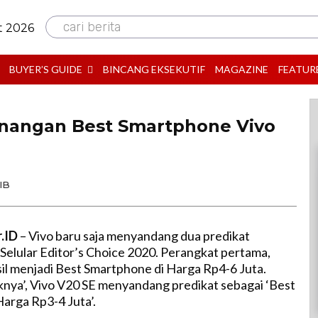
cari berita
t 2026
BUYER’S GUIDE
BINCANG EKSEKUTIF
MAGAZINE
FEATUR
nangan Best Smartphone Vivo
IB
r.ID
– Vivo baru saja menyandang dua predikat
 Selular Editor’s Choice 2020. Perangkat pertama,
il menjadi Best Smartphone di Harga Rp4-6 Juta.
knya’, Vivo V20 SE menyandang predikat sebagai ‘Best
Harga R
p3-4 Jut
a’.