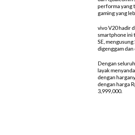
performa yang t
gaming yang le
vivo V20 hadir 
smartphone ini 
SE, mengusung 
digenggam dan 
Dengan seluruh 
layak menyandan
dengan hargany
dengan harga Rp
3,999,000.