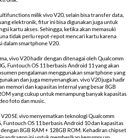
ifunctions milik vivo V20, selain bisa transfer data,
ang elektronik, fitur ini bisa digunakan juga untuk
ngsi kartu akses. Sehingga, ketika akan memasuki
na tidak perlu repot-repot mencari kartu karena
si dalam smartphone V20.
ma, vivo V20 hadir dengan ditenagai oleh Qualcomm
G, Funtouch OS 11 berbasis Android 11 yang akan
nsumen pengalaman menggunakan smartphone yang
gunakan dan juga menyenangkan. vivo V20 juga hadir
n memori dan kapasitas internal yang besar 8GB
OM yang cukup untuk menampung banyak kapasitas
deo foto dan music.
o V20 SE vivo menyematkan teknologi Qualcomm
 Funtouch OS 11 berbasis Android 10 dan kapasitas
l dengan 8GB RAM + 128GB ROM. Kehadiran chipset
Snapdragon ini untuk memberikan kemampuan