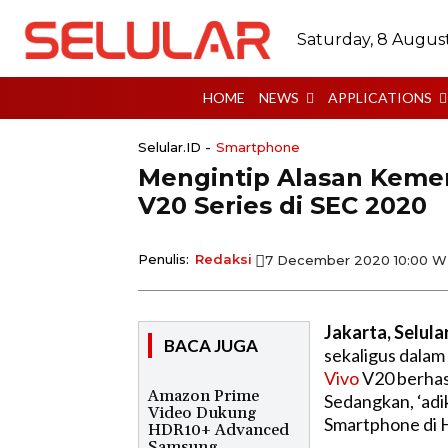
Saturday, 8 Augus
HOME
NEWS
APPLICATIONS
Selular.ID -
Smartphone
Mengintip Alasan Keme
V20 Series di SEC 2020
Penulis:
Redaksi
7 December 2020 10:00 W
Jakarta, Selula
BACA JUGA
sekaligus dalam
Vivo
V20 berhas
Amazon Prime
Sedangkan, ‘adi
Video Dukung
Smartphone di 
HDR10+ Advanced
Samsung