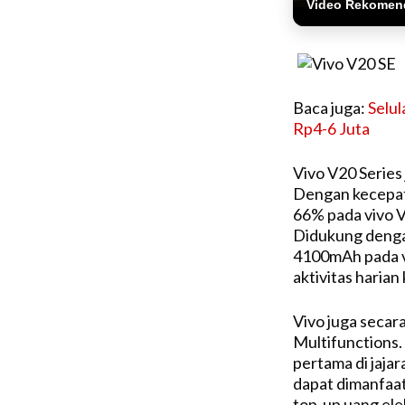
Video Rekomen
Baca juga:
Selul
Rp4-6 Juta
Vivo V20 Serie
Dengan kecepata
66% pada vivo 
Didukung denga
4100mAh pada v
aktivitas haria
Vivo juga seca
Multifunctions
pertama di jajar
dapat dimanfaa
top-up uang ele