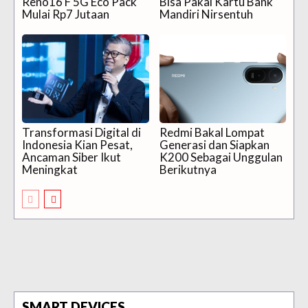
Reno16 F 5G Eco Pack
Bisa Pakai Kartu Bank
Mulai Rp7 Jutaan
Mandiri Nirsentuh
Transformasi Digital di
Redmi Bakal Lompat
Indonesia Kian Pesat,
Generasi dan Siapkan
Ancaman Siber Ikut
K200 Sebagai Unggulan
Meningkat
Berikutnya
SMART DEVICES