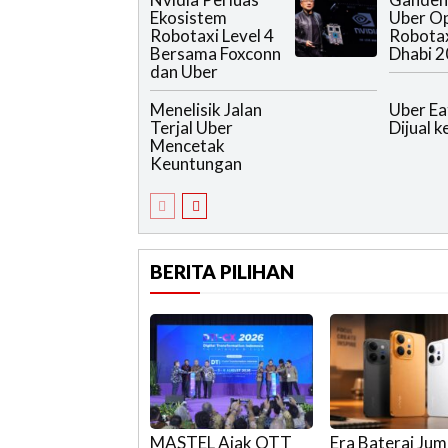
Ekosistem
Uber Op
Robotaxi Level 4
Robotax
Bersama Foxconn
Dhabi 
dan Uber
Menelisik Jalan
Uber Ea
Terjal Uber
Dijual 
Mencetak
Keuntungan
BERITA PILIHAN
MASTEL Ajak OTT
Era Baterai Jum