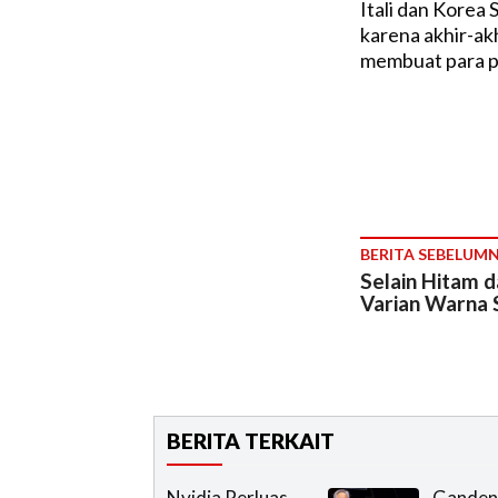
Itali dan Korea
karena akhir-ak
membuat para p
BERITA SEBELUM
Selain Hitam da
Varian Warna
BERITA TERKAIT
Nvidia Perluas
Ganden