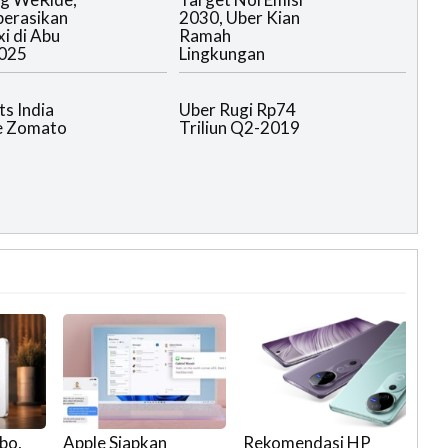
erasikan
2030, Uber Kian
i di Abu
Ramah
2025
Lingkungan
ts India
Uber Rugi Rp74
ke Zomato
Triliun Q2-2019
bo,
Apple Siapkan
Rekomendasi HP