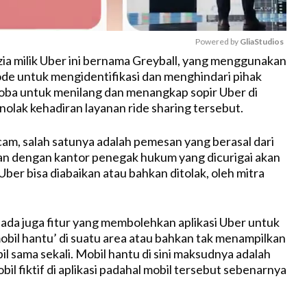
Powered by 
GliaStudios
zia milik Uber ini bernama Greyball, yang menggunakan
e untuk mengidentifikasi dan menghindari pihak
M
oba untuk menilang dan menangkap sopir Uber di
u
olak kehadiran layanan ride sharing tersebut.
t
e
m, salah satunya adalah pemesan yang berasal dari
an dengan kantor penegak hukum yang dicurigai akan
ber bisa diabaikan atau bahkan ditolak, oleh mitra
, ada juga fitur yang membolehkan aplikasi Uber untuk
bil hantu’ di suatu area atau bahkan tak menampilkan
l sama sekali. Mobil hantu di sini maksudnya adalah
l fiktif di aplikasi padahal mobil tersebut sebenarnya