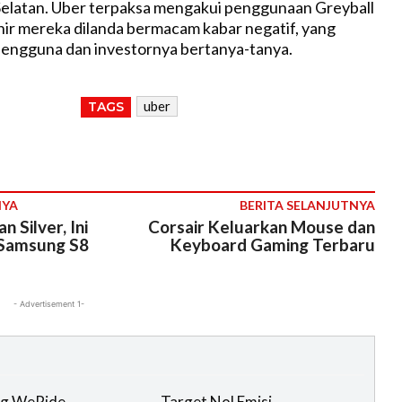
 Selatan. Uber terpaksa mengakui penggunaan Greyball
hir mereka dilanda bermacam kabar negatif, yang
engguna dan investornya bertanya-tanya.
uber
TAGS
NYA
BERITA SELANJUTNYA
n Silver, Ini
Corsair Keluarkan Mouse dan
 Samsung S8
Keyboard Gaming Terbaru
- Advertisement 1-
g WeRide,
Target Nol Emisi