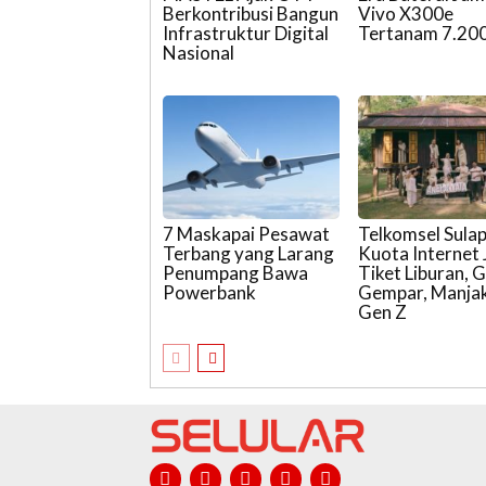
Berkontribusi Bangun
Vivo X300e
Infrastruktur Digital
Tertanam 7.20
Nasional
7 Maskapai Pesawat
Telkomsel Sula
Terbang yang Larang
Kuota Internet 
Penumpang Bawa
Tiket Liburan, 
Powerbank
Gempar, Manja
Gen Z