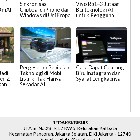
Sinkronisasi
Vivo Rp1–3 Jutaan
0 mAh
Clipboard iPhone dan
Berteknologi AI
Windows di Uni Eropa
untuk Pengguna
p
Pergeseran Penilaian
Cara Dapat Centang
Jadi
Teknologi di Mobil
Biru Instagram dan
Gen Z
Listrik, Tak Hanya
Syarat Lengkapnya
kan
Sekadar AI
REDAKSI/BISNIS
Jl. Amil No.28i RT.2 RW.5, Kelurahan Kalibata
Kecamatan Pancoran, Jakarta Selatan, DKI Jakarta - 12740
E-mail : redaksi@selular.co.id