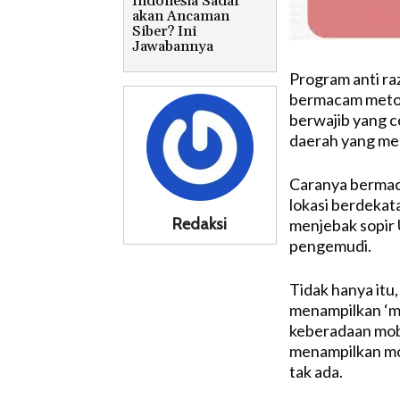
Indonesia Sadar
akan Ancaman
Siber? Ini
Jawabannya
Program anti ra
bermacam metod
berwajib yang c
daerah yang men
Caranya bermaca
lokasi berdekat
Redaksi
menjebak sopir U
pengemudi.
Tidak hanya itu
menampilkan ‘mo
keberadaan mobi
menampilkan mobi
tak ada.