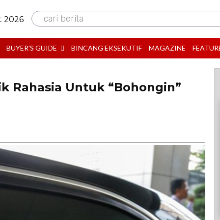
cari berita
t 2026
BUYER’S GUIDE
BINCANG EKSEKUTIF
MAGAZINE
FEATUR
ik Rahasia Untuk “Bohongin”