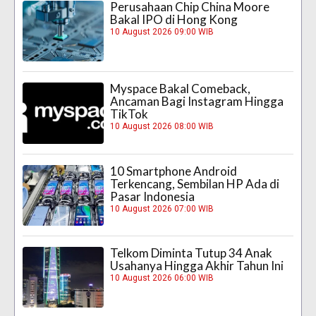
Perusahaan Chip China Moore
Bakal IPO di Hong Kong
10 August 2026 09:00 WIB
Myspace Bakal Comeback,
Ancaman Bagi Instagram Hingga
TikTok
10 August 2026 08:00 WIB
10 Smartphone Android
Terkencang, Sembilan HP Ada di
Pasar Indonesia
10 August 2026 07:00 WIB
Telkom Diminta Tutup 34 Anak
Usahanya Hingga Akhir Tahun Ini
10 August 2026 06:00 WIB