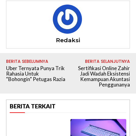
Redaksi
BERITA SEBELUMNYA
BERITA SELANJUTNYA
Uber Ternyata Punya Trik
Sertifikasi Online Zahir
Rahasia Untuk
Jadi Wadah Eksistensi
“Bohongin” Petugas Razia
Kemampuan Akuntasi
Penggunanya
BERITA TERKAIT