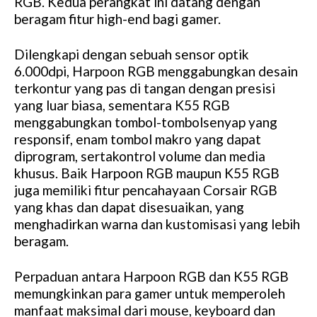
RGB. Kedua perangkat ini datang dengan
beragam fitur high-end bagi gamer.
Dilengkapi dengan sebuah sensor optik
6.000dpi, Harpoon RGB menggabungkan desain
terkontur yang pas di tangan dengan presisi
yang luar biasa, sementara K55 RGB
menggabungkan tombol-tombolsenyap yang
responsif, enam tombol makro yang dapat
diprogram, sertakontrol volume dan media
khusus. Baik Harpoon RGB maupun K55 RGB
juga memiliki fitur pencahayaan Corsair RGB
yang khas dan dapat disesuaikan, yang
menghadirkan warna dan kustomisasi yang lebih
beragam.
Perpaduan antara Harpoon RGB dan K55 RGB
memungkinkan para gamer untuk memperoleh
manfaat maksimal dari mouse, keyboard dan