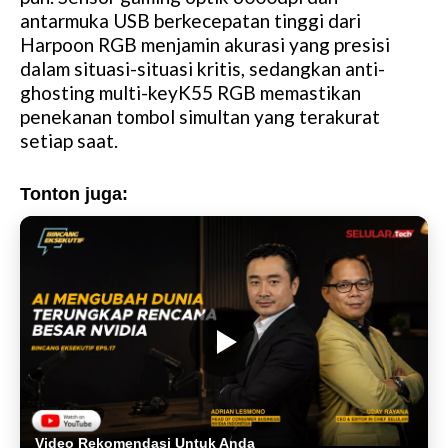
antarmuka USB berkecepatan tinggi dari
Harpoon RGB menjamin akurasi yang presisi
dalam situasi-situasi kritis, sedangkan anti-
ghosting multi-keyK55 RGB memastikan
penekanan tombol simultan yang terakurat
setiap saat.
Tonton juga:
Video Rekomendasi Untuk Anda