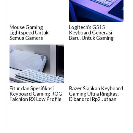
Mouse Gaming
Logitech’s G515
Lightspeed Untuk
Keyboard Generasi
Semua Gamers
Baru, Untuk Gaming
Fitur dan Spesifikasi
Razer Siapkan Keyboard
Keyboard Gaming ROG
Gaming Ultra Ringkas,
Falchion RX Low Profile
Dibandrol Rp2 Jutaan