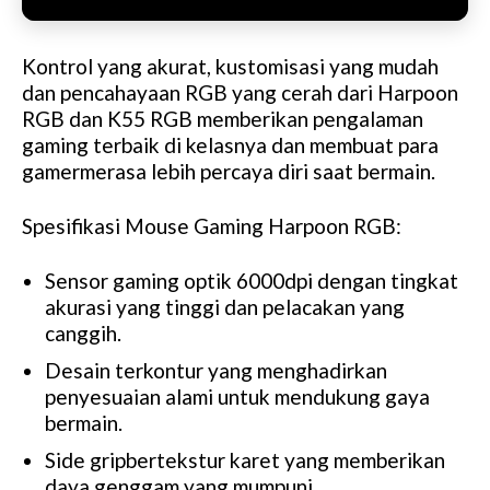
Kontrol yang akurat, kustomisasi yang mudah
dan pencahayaan RGB yang cerah dari Harpoon
RGB dan K55 RGB memberikan pengalaman
gaming terbaik di kelasnya dan membuat para
gamermerasa lebih percaya diri saat bermain.
Spesifikasi Mouse Gaming Harpoon RGB:
Sensor gaming optik 6000dpi dengan tingkat
akurasi yang tinggi dan pelacakan yang
canggih.
Desain terkontur yang menghadirkan
penyesuaian alami untuk mendukung gaya
bermain.
Side gripbertekstur karet yang memberikan
daya genggam yang mumpuni.