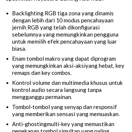
Backlighting RGB tiga zona yang dinamis
dengan lebih dari 10 modus pencahayaan
jernih RGB yang telah dikonfigurasi
sebelumnya yang memungkinkan pengguna
untuk memilih efek pencahayaan yang luar
biasa.
Enam tombol makro yang dapat diprogram
yang memungkinkan aksi-aksiyang hebat, key
remaps dan key combos.
Kontrol volume dan multimedia khusus untuk
kontrol audio secara langsung tanpa
mengganggu permainan.
Tombol-tombol yang senyap dan responsif
yang memberikan sensasi yang memuaskan.
Anti-ghostingmulti-key yang memastikan
penekanan tombol simultan yang paling