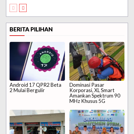
BERITA PILIHAN
Android 17 QPR2 Beta
Dominasi Pasar
2 Mulai Bergulir
Korporasi, XL Smart
Amankan Spektrum 90
MHz Khusus 5G