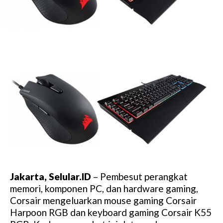
Jakarta, Selular.ID
– Pembesut perangkat
memori, komponen PC, dan hardware gaming,
Corsair mengeluarkan mouse gaming Corsair
Harpoon RGB dan keyboard gaming Corsair K55