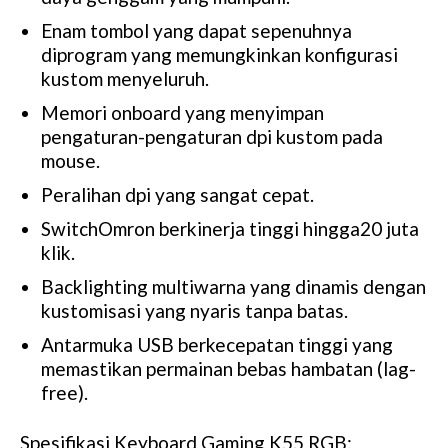
Enam tombol yang dapat sepenuhnya
diprogram yang memungkinkan konfigurasi
kustom menyeluruh.
Memori onboard yang menyimpan
pengaturan-pengaturan dpi kustom pada
mouse.
Peralihan dpi yang sangat cepat.
SwitchOmron berkinerja tinggi hingga20 juta
klik.
Backlighting multiwarna yang dinamis dengan
kustomisasi yang nyaris tanpa batas.
Antarmuka USB berkecepatan tinggi yang
memastikan permainan bebas hambatan (lag-
free).
Spesifikasi Keyboard Gaming K55 RGB: