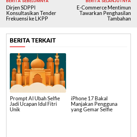
BERITA SEBELUMNYA
BERITA SELANJUTNYA
Dirjen SDPPI
E-Commerce Mentimun
Konsultasikan Tender
Tawarkan Penghasilan
Frekuensi ke LKPP
Tambahan
BERITA TERKAIT
Prompt AI Ubah Selfie
iPhone 17 Bakal
Jadi Ucapan Idul Fitri
Manjakan Pengguna
Unik
yang Gemar Selfie