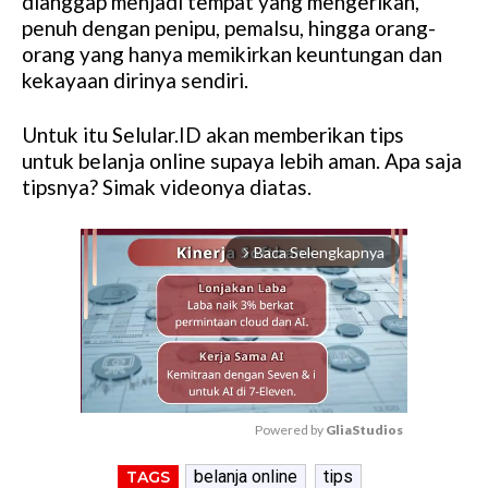
dianggap menjadi tempat yang mengerikan,
penuh dengan penipu, pemalsu, hingga orang-
orang yang hanya memikirkan keuntungan dan
kekayaan dirinya sendiri.
Untuk itu Selular.ID akan memberikan tips
untuk belanja online supaya lebih aman. Apa saja
tipsnya? Simak videonya diatas.
Baca Selengkapnya
arrow_forward_ios
Powered by 
GliaStudios
M
belanja online
tips
TAGS