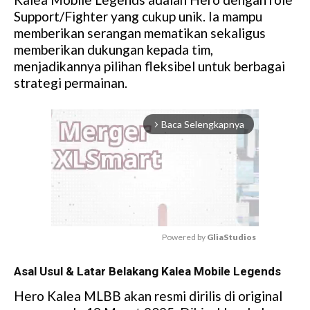
Support/Fighter yang cukup unik. Ia mampu
memberikan serangan mematikan sekaligus
memberikan dukungan kepada tim,
menjadikannya pilihan fleksibel untuk berbagai
strategi permainan.
Baca Selengkapnya
arrow_forward_ios
Powered by 
GliaStudios
M
Asal Usul & Latar Belakang Kalea Mobile Legends
u
t
Hero Kalea MLBB akan resmi dirilis di original
e