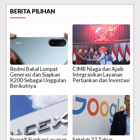
BERITA PILIHAN
Redmi Bakal Lompat
CIMB Niaga dan Ajaib
Generasi dan Siapkan
Integrasikan Layanan
K200 Sebagai Unggulan
Perbankan dan Investasi
Berikutnya
SpaceX Siapkan Layanan
Setelah 27 Tahun