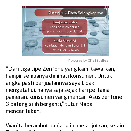
Baca Selengkapnya
arrow_forward_ios
Powered by 
GliaStudios
“Dari tiga tipe Zenfone yang kami tawarkan,
M
hampir semuanya diminati konsumen. Untuk
u
angka pasti penjualannya saya tidak
t
mengetahui. hanya saja sejak hari pertama
e
pameran, konsumen yang mencari Asus zenfone
3 datang silih berganti,” tutur Nada
menceritakan.
Wanita berambut panjang ini melanjutkan, selain