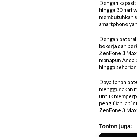
Dengan kapasit
hingga 30 hari 
membutuhkan sm
smartphone yan
Dengan baterai 
bekerja dan ber
ZenFone 3 Max.
manapun Anda p
hingga seharian
Daya tahan bate
menggunakan mo
untuk memperpan
pengujian lab i
ZenFone 3 Max 
Tonton juga: