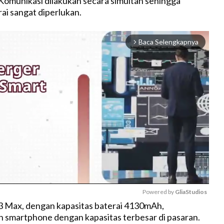
. Komunikasi dilakukan secara simultan sehingga
ai sangat diperlukan.
Baca Selengkapnya
arrow_forward_ios
Powered by 
GliaStudios
 Max, dengan kapasitas baterai 4130mAh,
 smartphone dengan kapasitas terbesar di pasaran.
M