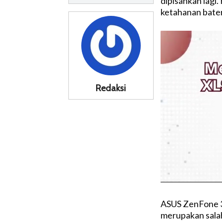
dipisahkan lagi
ketahanan bater
Redaksi
ASUS ZenFone 3
merupakan salah