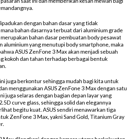
i pasaran saat ini dan memberikan kesan mewah bagi
emandangnya.
 dipadukan dengan bahan dasar yang tidak
mana bahan dasarnya terbuat dari aluminium grade
 merupakan bahan dasar pembuatan body pesawat
n aluminium yang menutupi body smartphone, maka
n bahwa ASUS ZenFone 3 Max akan menjadi sebuah
g kokoh dan tahan terhadap berbagai bentuk
an.
ni juga berkontur sehingga mudah bagi kita untuk
an menggunakan ASUS ZenFone 3 Max dengan satu
ini juga selaras dengan bagian depan layar yang
2.5D curve glass, sehingga solid dan elegannya
rlihat begitu kuat. ASUS sendiri menawarkan tiga
ntuk ZenFone 3 Max, yakni Sand Gold, Titanium Gray
r.
 Max dilengkapi dengan kamera utama berkekuatan