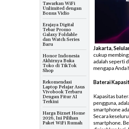
Tawarkan WiFi
Unlimited dengan
Bonus Vidio
Erajaya Digital
Tebar Promo
Galaxy Foldable
dan Watch Series
Baru
Jakarta, Selula
cukup membingu
Honor Indonesia
Akhirnya Buka
adalah seperti d
Toko di TikTok
mengapa Anda h
Shop
Baterai Kapasi
Rekomendasi
Laptop Pelajar Asus
Vivobook Terbaru
Kapasitas bater
Dengan Fitur AI
Terkini
pengguna, adala
smartphone adal
Harga Biznet Home
Secara keseluruh
2026, Ini Pilihan
smartphone. Bel
Paket WiFi Rumah