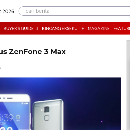
cari berita
t 2026
BUYER’S GUIDE
BINCANG EKSEKUTIF
MAGAZINE
FEATUR
sus ZenFone 3 Max
B