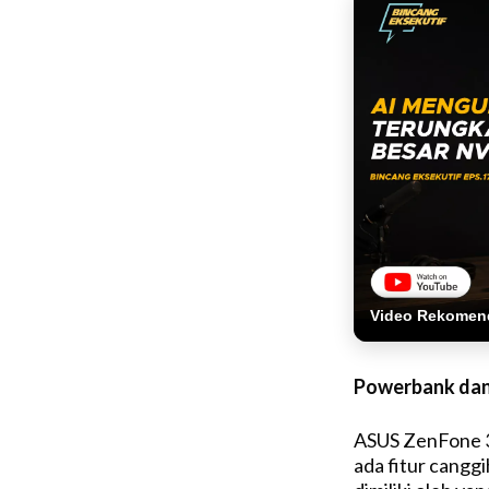
Video Rekomen
Powerbank da
ASUS ZenFone 3 
ada fitur canggi