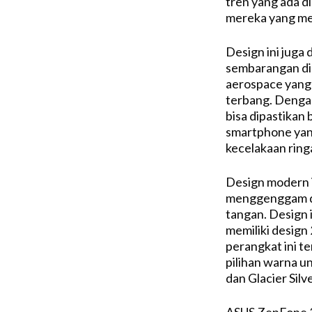
tren yang ada d
mereka yang m
Design ini juga
sembarangan di 
aerospace yang
terbang. Denga
bisa dipastika
smartphone yan
kecelakaan ring
Design modern i
menggenggam d
tangan. Design 
memiliki design 
perangkat ini te
pilihan warna u
dan Glacier Silve
ASUS ZenFone 3