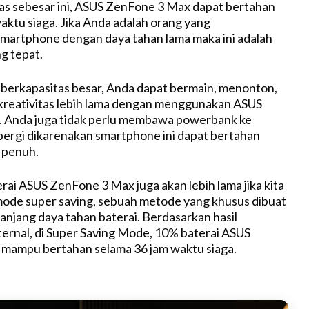
as sebesar ini, ASUS ZenFone 3 Max dapat bertahan
u
waktu siaga. Jika Anda adalah orang yang
t
artphone dengan daya tahan lama maka ini adalah
e
g tepat.
berkapasitas besar, Anda dapat bermain, menonton,
kreativitas lebih lama dengan menggunakan ASUS
 Anda juga tidak perlu membawa powerbank ke
ergi dikarenakan smartphone ini dapat bertahan
 penuh.
rai ASUS ZenFone 3 Max juga akan lebih lama jika kita
de super saving, sebuah metode yang khusus dibuat
jang daya tahan baterai. Berdasarkan hasil
nternal, di Super Saving Mode, 10% baterai ASUS
mampu bertahan selama 36 jam waktu siaga.