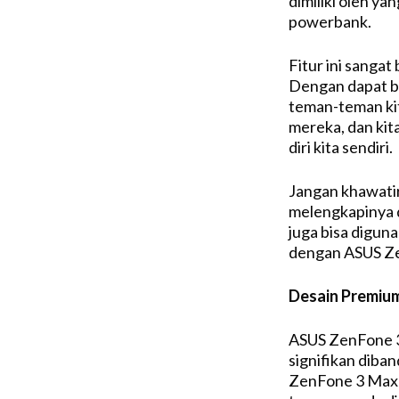
dimiliki oleh ya
powerbank.
Fitur ini sangat
Dengan dapat be
teman-teman ki
mereka, dan kit
diri kita sendiri.
Jangan khawati
melengkapinya 
juga bisa digun
dengan ASUS Z
Desain Premiu
ASUS ZenFone 3
signifikan dib
ZenFone 3 Max 