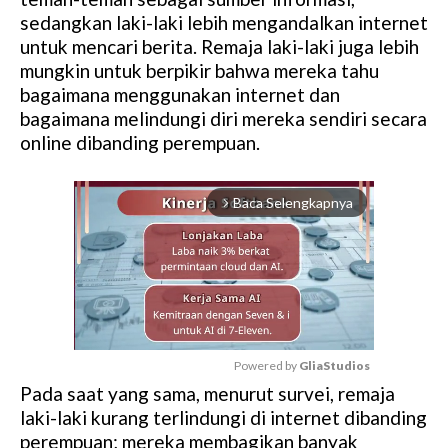
sedangkan laki-laki lebih mengandalkan internet
untuk mencari berita. Remaja laki-laki juga lebih
mungkin untuk berpikir bahwa mereka tahu
bagaimana menggunakan internet dan
bagaimana melindungi diri mereka sendiri secara
online dibanding perempuan.
Baca Selengkapnya
arrow_forward_ios
Powered by 
GliaStudios
Pada saat yang sama, menurut survei, remaja
M
laki-laki kurang terlindungi di internet dibanding
u
perempuan; mereka membagikan banyak
t