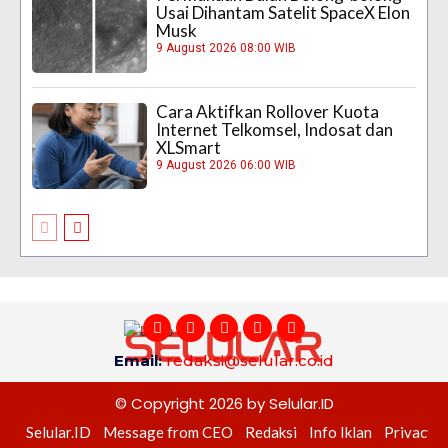
Usai Dihantam Satelit SpaceX Elon
Musk
9 August 2026 08:00 WIB
Cara Aktifkan Rollover Kuota
Internet Telkomsel, Indosat dan
XLSmart
9 August 2026 06:00 WIB
Email:
redaksi@selular.co.id
© Copyright 2026 by Selular.ID
Selular.ID
Message from CEO
Redaksi
Info Iklan
Privacy P