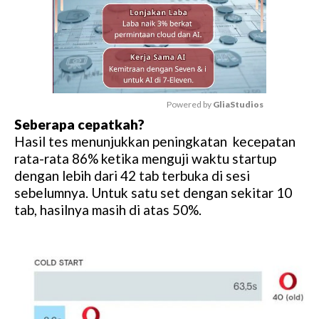
Powered by 
GliaStudios
Seberapa cepatkah?
M
Hasil tes menunjukkan peningkatan kecepatan
u
rata-rata 86% ketika menguji waktu startup
t
dengan lebih dari 42 tab terbuka di sesi
e
sebelumnya. Untuk satu set dengan sekitar 10
tab, hasilnya masih di atas 50%.