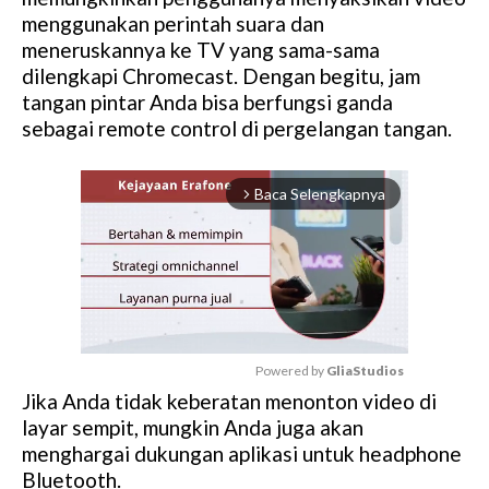
menggunakan perintah suara dan
meneruskannya ke TV yang sama-sama
dilengkapi Chromecast. Dengan begitu, jam
tangan pintar Anda bisa berfungsi ganda
sebagai remote control di pergelangan tangan.
Baca Selengkapnya
arrow_forward_ios
Powered by 
GliaStudios
Jika Anda tidak keberatan menonton video di
M
layar sempit, mungkin Anda juga akan
u
menghargai dukungan aplikasi untuk headphone
t
Bluetooth.
e