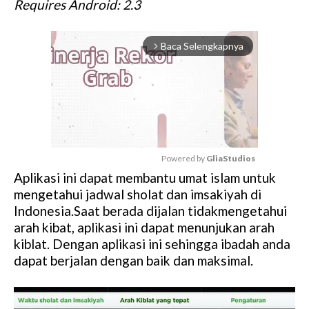
Requires Android: 2.3
Baca Selengkapnya
arrow_forward_ios
Powered by 
GliaStudios
Aplikasi ini dapat membantu umat islam untuk
M
mengetahui jadwal sholat dan imsakiyah di
u
Indonesia.Saat berada dijalan tidakmengetahui
t
arah kibat, aplikasi ini dapat menunjukan arah
e
kiblat. Dengan aplikasi ini sehingga ibadah anda
dapat berjalan dengan baik dan maksimal.