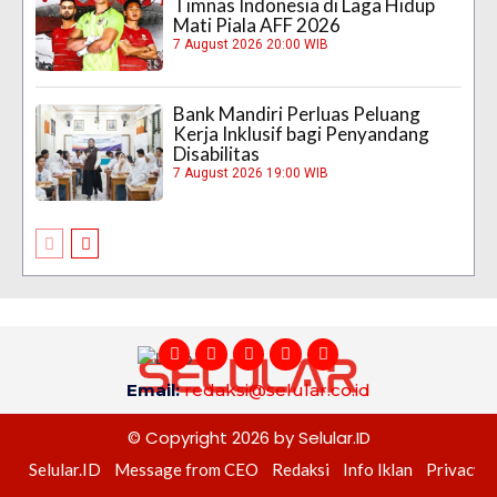
Timnas Indonesia di Laga Hidup
Mati Piala AFF 2026
7 August 2026 20:00 WIB
Bank Mandiri Perluas Peluang
Kerja Inklusif bagi Penyandang
Disabilitas
7 August 2026 19:00 WIB
Email:
redaksi@selular.co.id
© Copyright 2026 by Selular.ID
Selular.ID
Message from CEO
Redaksi
Info Iklan
Privacy P