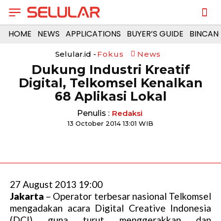
HOME
NEWS
APPLICATIONS
BUYER’S GUIDE
BINCAN
Selular.id -
Fokus
News
Dukung Industri Kreatif
Digital, Telkomsel Kenalkan
68 Aplikasi Lokal
Penulis :
Redaksi
13 October 2014 13:01 WIB
27 August 2013 19:00
Jakarta
– Operator terbesar nasional Telkomsel
mengadakan acara Digital Creative Indonesia
(DCI) guna turut menggerakkan dan