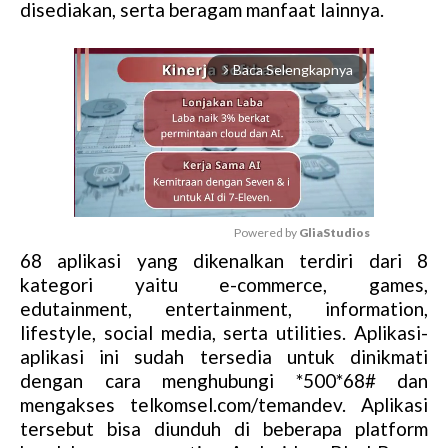
disediakan, serta beragam manfaat lainnya.
Baca Selengkapnya
arrow_forward_ios
Powered by 
GliaStudios
68 aplikasi yang dikenalkan terdiri dari 8
M
kategori yaitu e-commerce, games,
u
edutainment, entertainment, information,
t
lifestyle, social media, serta utilities. Aplikasi-
e
aplikasi ini sudah tersedia untuk dinikmati
dengan cara menghubungi *500*68# dan
mengakses telkomsel.com/temandev. Aplikasi
tersebut bisa diunduh di beberapa platform