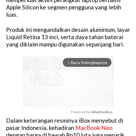
Apple Silicon ke segmen pengguna yang lebih
luas.
Produk ini mengandalkan desain aluminium, layar
Liquid Retina 13 inci, serta daya tahan baterai
yang diklaim mampu digunakan sepanjang hari.
Baca Selengkapnya
arrow_forward_ios
Powered by 
GliaStudios
Dalam keterangan resminya iBox menyebut di
M
pasar Indonesia, kehadiran
MacBook Neo
u
dengan harga di bawah Rp10 juta juga menarik
t