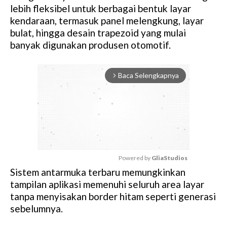
lebih fleksibel untuk berbagai bentuk layar
kendaraan, termasuk panel melengkung, layar
bulat, hingga desain trapezoid yang mulai
banyak digunakan produsen otomotif.
Baca Selengkapnya
arrow_forward_ios
Powered by 
GliaStudios
Sistem antarmuka terbaru memungkinkan
M
tampilan aplikasi memenuhi seluruh area layar
u
tanpa menyisakan border hitam seperti generasi
t
sebelumnya.
e