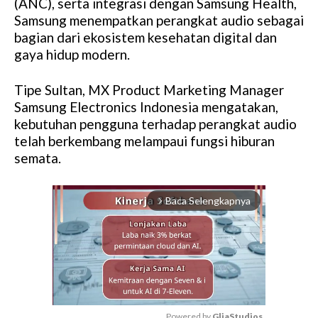
(ANC), serta integrasi dengan Samsung Health,
Samsung menempatkan perangkat audio sebagai
bagian dari ekosistem kesehatan digital dan
gaya hidup modern.
Tipe Sultan, MX Product Marketing Manager
Samsung Electronics Indonesia mengatakan,
kebutuhan pengguna terhadap perangkat audio
telah berkembang melampaui fungsi hiburan
semata.
Baca Selengkapnya
arrow_forward_ios
Powered by 
GliaStudios