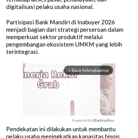
digitalisasi pelaku usaha nasional.
Partisipasi Bank Mandiri di Inabuyer 2026
menjadi bagian dari strategi perseroan dalam
memperkuat sektor produktif melalui
pengembangan ekosistem UMKM yang lebih
terintegrasi.
Baca Selengkapnya
arrow_forward_ios
Powered by 
GliaStudios
Pendekatan ini dilakukan untuk membantu
M
pelaku usaha meningkatkan kapasitas bisnis