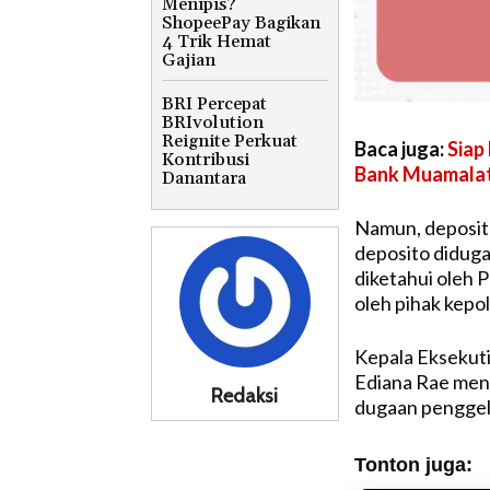
Menipis?
ShopeePay Bagikan
4 Trik Hemat
Gajian
BRI Percepat
BRIvolution
Reignite Perkuat
Baca juga:
Siap
Kontribusi
Bank Muamala
Danantara
Namun, deposito
deposito diduga
diketahui oleh 
oleh pihak kepol
Kepala Eksekut
Ediana Rae meng
Redaksi
dugaan penggel
Tonton juga: