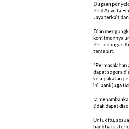
Dugaan penyele
Pool Advista F
Jaya terkait dan
Dian mengungka
komitmennya un
Perlindungan K
tersebut.
“Permasalahan 
dapat segera dis
kesepakatan pe
ini, bank juga t
Ia menambahkan
tidak dapat dis
Untuk itu, ses
bank harus ter