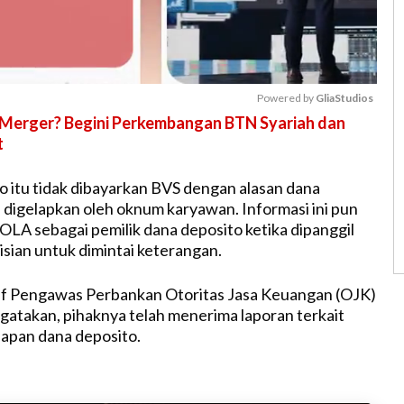
Powered by 
GliaStudios
 Merger? Begini Perkembangan BTN Syariah dan
t
M
u
 itu tidak dibayarkan BVS dengan alasan dana
t
 digelapkan oleh oknum karyawan. Informasi ini pun
e
POLA sebagai pemilik dana deposito ketika dipanggil
isian untuk dimintai keterangan.
if Pengawas Perbankan Otoritas Jasa Keuangan (OJK)
atakan, pihaknya telah menerima laporan terkait
apan dana deposito.