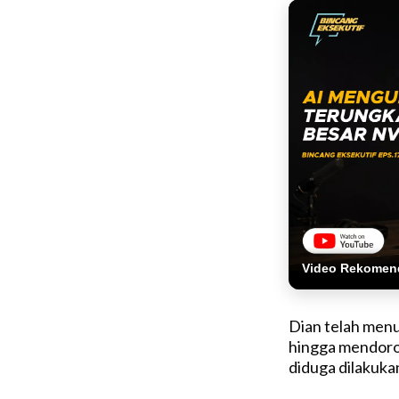
Video Rekomen
Dian telah men
hingga mendoro
diduga dilakuka