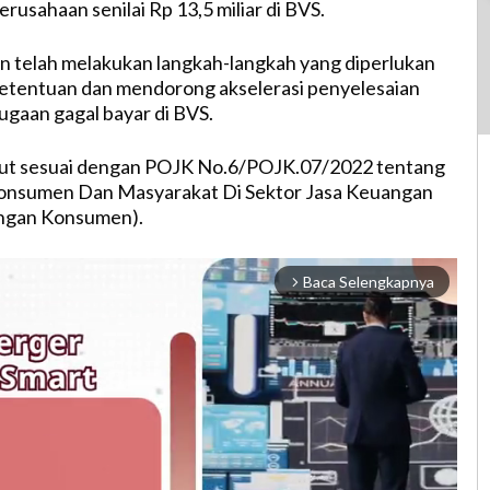
rusahaan senilai Rp 13,5 miliar di BVS.
 telah melakukan langkah-langkah yang diperlukan
ketentuan dan mendorong akselerasi penyelesaian
gaan gagal bayar di BVS.
ut sesuai dengan POJK No.6/POJK.07/2022 tentang
onsumen Dan Masyarakat Di Sektor Jasa Keuangan
ngan Konsumen).
Baca Selengkapnya
arrow_forward_ios