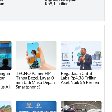
an
Rp9,1 Triliun
angan
TECNO Pamer HP
Pegadaian Catat
kan
Tanpa Bezel, Layar 0
Laba Rp4,38 Triliun,
mm Jadi Masa Depan
Aset Naik 56 Persen
us AI-
Smartphone?