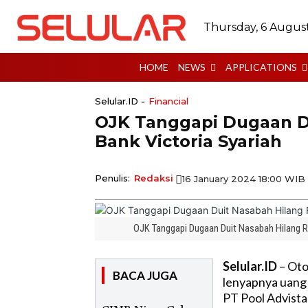
Thursday, 6 Augus
HOME
NEWS
APPLICATIONS
Selular.ID -
Financial
OJK Tanggapi Dugaan Du
Bank Victoria Syariah
Penulis:
Redaksi
16 January 2024 18:00 WIB
OJK Tanggapi Dugaan Duit Nasabah Hilang Rp
Selular.ID
– Oto
BACA JUGA
lenyapnya uang 
PT Pool Advist