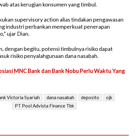
ab atas kerugian konsumen yang timbul.
ukan supervisory action alias tindakan pengawasan
g industri perbankan memperkuat penerapan
,” ujar Dian.
 dengan begitu, potensi timbulnya risiko dapat
masuk risiko penyalahgunaan dana nasabah.
siasi MNC Bank dan Bank Nobu Perlu Waktu Yang
r
nk Victoria Syariah
dana nasabah
deposito
ojk
PT Pool Advista Finance Tbk