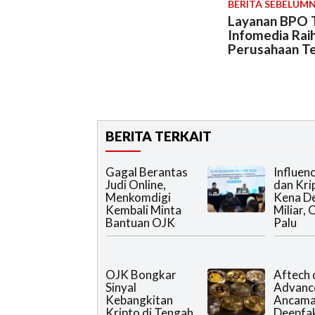
BERITA SEBELUM
Layanan BPO 
Infomedia Rai
Perusahaan T
BERITA TERKAIT
Gagal Berantas
Influen
Judi Online,
dan Kri
Menkomdigi
Kena D
Kembali Minta
Miliar,
Bantuan OJK
Palu
OJK Bongkar
Aftech 
Sinyal
Advance
Kebangkitan
Ancam
Kripto di Tengah
Deepfa