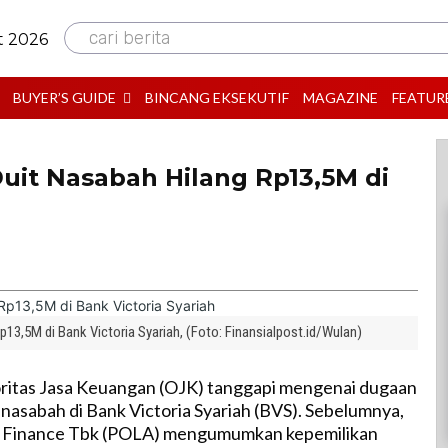
cari berita
t 2026
BUYER’S GUIDE
BINCANG EKSEKUTIF
MAGAZINE
FEATUR
it Nasabah Hilang Rp13,5M di
13,5M di Bank Victoria Syariah, (Foto: Finansialpost.id/Wulan)
ritas Jasa Keuangan (OJK) tanggapi mengenai dugaan
nasabah di Bank Victoria Syariah (BVS). Sebelumnya,
a Finance Tbk (POLA) mengumumkan kepemilikan