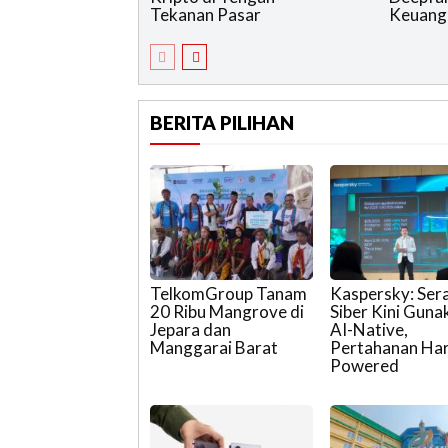
Tekanan Pasar
Keuang
BERITA PILIHAN
TelkomGroup Tanam
Kaspersky: Ser
20 Ribu Mangrove di
Siber Kini Guna
Jepara dan
AI-Native,
Manggarai Barat
Pertahanan Har
Powered