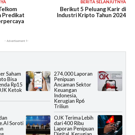
NYA
BERITA SELANJUTNYA
Telkom
Berikut 5 Peluang Karir di
h Predikat
Industri Kripto Tahun 2024
erpercaya
- Advertisement 1-
cer Saham
274.000 Laporan
pto Bisa
Penipuan
enda Rp15
Ancaman Sektor
 OJK Ketok
Keuangan
Indonesia,
Kerugian Rp6
Triliun
dan
OJK Terima Lebih
.AI Soroti
dari 400 Ribu
an
Laporan Penipuan
ke
Digital, Kerugian