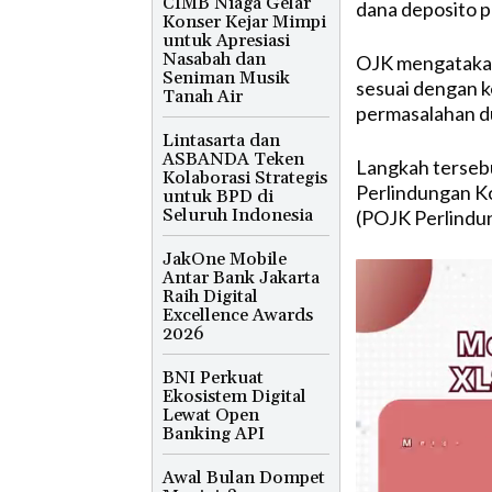
CIMB Niaga Gelar
dana deposito pe
Konser Kejar Mimpi
untuk Apresiasi
Nasabah dan
OJK mengatakan
Seniman Musik
sesuai dengan 
Tanah Air
permasalahan du
Lintasarta dan
ASBANDA Teken
Langkah terseb
Kolaborasi Strategis
Perlindungan K
untuk BPD di
Seluruh Indonesia
(POJK Perlindu
JakOne Mobile
Antar Bank Jakarta
Raih Digital
Excellence Awards
2026
BNI Perkuat
Ekosistem Digital
Lewat Open
Banking API
Awal Bulan Dompet