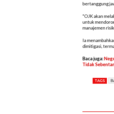
bertanggung jaw
“OJK akan melak
untuk mendoron
manajemen risiko
Ia menambahkan,
dimitigasi, ter
Baca juga:
Nego
Tidak Sebenta
Ba
TAGS