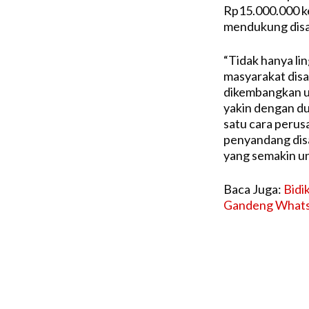
Rp15.000.000 
mendukung disab
“Tidak hanya li
masyarakat disab
dikembangkan u
yakin dengan du
satu cara peru
penyandang disa
yang semakin un
Baca Juga:
Bidi
Gandeng What