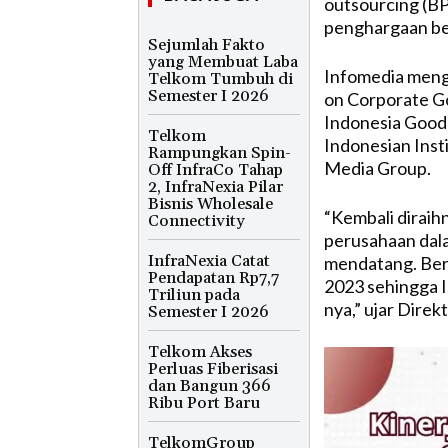
outsourcing (BP
penghargaan be
Sejumlah Fakto
yang Membuat Laba
Infomedia meng
Telkom Tumbuh di
Semester I 2026
on Corporate G
Indonesia Good
Telkom
Indonesian Inst
Rampungkan Spin-
Media Group.
Off InfraCo Tahap
2, InfraNexia Pilar
Bisnis Wholesale
“Kembali diraihn
Connectivity
perusahaan dala
InfraNexia Catat
mendatang. Berb
Pendapatan Rp7,7
2023 sehingga 
Triliun pada
nya,” ujar Dire
Semester I 2026
Telkom Akses
Perluas Fiberisasi
dan Bangun 366
Ribu Port Baru
TelkomGroup