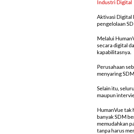
Industri Digital
Aktivasi Digita
pengelolaan SDM
Melalui HumanV
secara digital 
kapabilitasnya.
Perusahaan seb
menyaring SDM b
Selain itu, selu
maupun intervie
HumanVue tak 
banyak SDM berk
memudahkan par
tanpa harus men