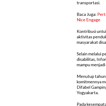
transportasi.
Baca Juga:
Pert
Nice Engage
Kontribusi untu
aktivitas pendu
masyarakat disab
Selain melalui 
disabilitas, In
mampu menjadi l
Menutup tahun 
komitmennya mel
Difabel Gampin
Yogyakarta.
Pada kesempatan