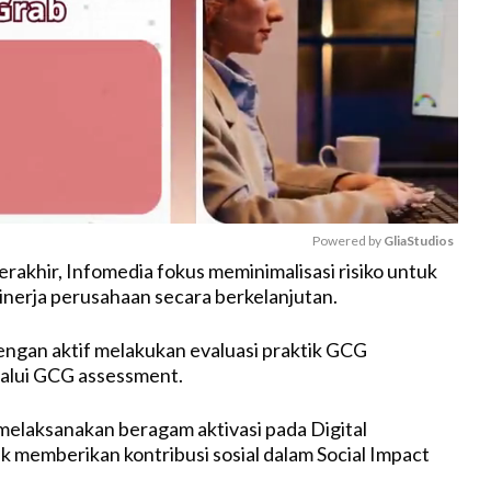
Powered by 
GliaStudios
erakhir, Infomedia fokus meminimalisasi risiko untuk
nerja perusahaan secara berkelanjutan.
M
u
engan aktif melakukan evaluasi praktik GCG
t
alui GCG assessment.
e
melaksanakan beragam aktivasi pada Digital
k memberikan kontribusi sosial dalam Social Impact