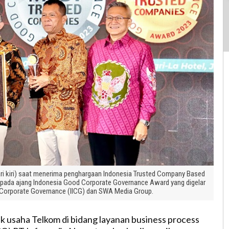
ri kiri) saat menerima penghargaan Indonesia Trusted Company Based
 pada ajang Indonesia Good Corporate Governance Award yang digelar
r Corporate Governance (IICG) dan SWA Media Group.
k usaha Telkom di bidang layanan business process