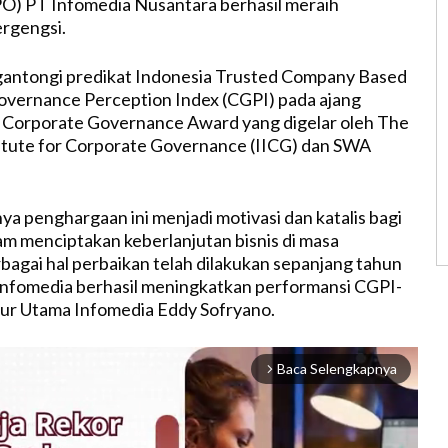
O) PT Infomedia Nusantara berhasil meraih
rgengsi.
antongi predikat Indonesia Trusted Company Based
overnance Perception Index (CGPI) pada ajang
 Corporate Governance Award yang digelar oleh The
itute for Corporate Governance (IICG) dan SWA
ya penghargaan ini menjadi motivasi dan katalis bagi
m menciptakan keberlanjutan bisnis di masa
agai hal perbaikan telah dilakukan sepanjang tahun
Infomedia berhasil meningkatkan performansi CGPI-
ktur Utama Infomedia Eddy Sofryano.
Baca Selengkapnya
arrow_forward_ios