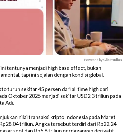
Powered by 
GliaStudios
 ini tentunya menjadi high base effect, bukan
ental, tapi ini sejalan dengan kondisi global.
M
u
to turun sekitar 45 persen dari all time high dari
t
pada Oktober 2025 menjadi sekitar USD2,3 triliun pada
e
ta Adi.
ukkan nilai transaksi kripto Indonesia pada Maret
p28,04 triliun. Angka tersebut terdiri dari Rp22,24
i pasar spot dan Rp5,8 triliun perdagangan derivatif