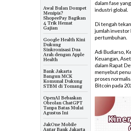
dalam fase yang
Awal Bulan Dompet
industri global.
Menipis?
ShopeePay Bagikan
4 Trik Hemat
Di tengah tekana
Gajian
jumlah investor
pertumbuhan.
Google Health Kini
Dukung
Sinkronisasi Dua
Adi Budiarso, K
Arah dengan Apple
Keuangan, Aset 
Health
dalam Rapat Dew
Bank Jakarta
menyebut penuru
Bangun MCK
proses normalis
Komunal Dukung
Bitcoin pada 20
STBM di Tomang
OpenAI Bebaskan
Obrolan ChatGPT
Tanpa Batas Mulai
Agustus Ini
JakOne Mobile
Antar Bank Jakarta