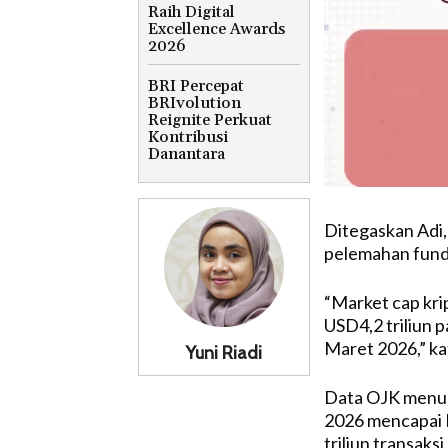
Raih Digital
Excellence Awards
2026
BRI Percepat
BRIvolution
Reignite Perkuat
Kontribusi
Danantara
Ditegaskan Adi,
pelemahan fundam
“Market cap krip
USD4,2 triliun 
Maret 2026,” ka
Yuni Riadi
Data OJK menunj
2026 mencapai R
triliun transaks