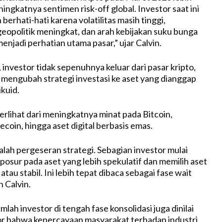
ngkatnya sentimen risk-off global. Investor saat ini
berhati-hati karena volatilitas masih tinggi,
geopolitik meningkat, dan arah kebijakan suku bunga
njadi perhatian utama pasar,” ujar Calvin.
investor tidak sepenuhnya keluar dari pasar kripto,
 mengubah strategi investasi ke aset yang dianggap
ikuid.
erlihat dari meningkatnya minat pada Bitcoin,
coin, hingga aset digital berbasis emas.
alah pergeseran strategi. Sebagian investor mulai
osur pada aset yang lebih spekulatif dan memilih aset
 atau stabil. Ini lebih tepat dibaca sebagai fase wait
 Calvin.
ah investor di tengah fase konsolidasi juga dinilai
or bahwa kepercayaan masyarakat terhadap industri