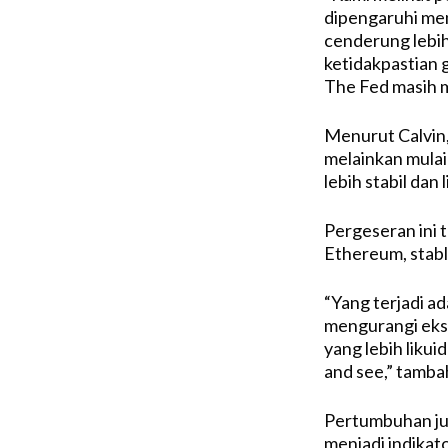
dipengaruhi meni
cenderung lebih 
ketidakpastian 
The Fed masih me
Menurut Calvin, 
melainkan mulai
lebih stabil dan l
Pergeseran ini t
Ethereum, stable
“Yang terjadi ad
mengurangi eksp
yang lebih likuid
and see,” tambah
Pertumbuhan juml
menjadi indikat