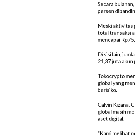
Secara bulanan,
persen dibandin
Meski aktivita
total transaksi
mencapai Rp75,8
Di sisi lain, ju
21,37 juta akun
Tokocrypto menil
global yang mem
berisiko.
Calvin Kizana, 
global masih m
aset digital.
“Kami melihat p