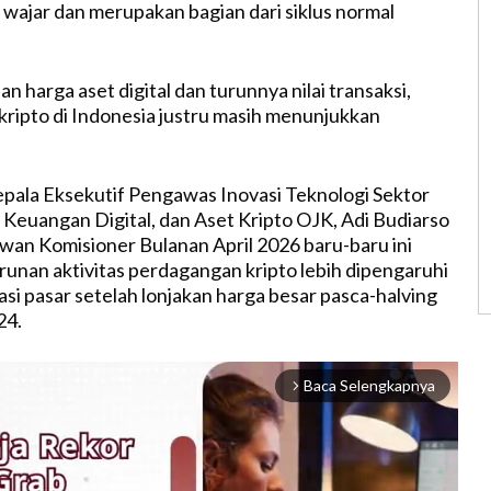
 wajar dan merupakan bagian dari siklus normal
n harga aset digital dan turunnya nilai transaksi,
 kripto di Indonesia justru masih menunjukkan
epala Eksekutif Pengawas Inovasi Teknologi Sektor
Keuangan Digital, dan Aset Kripto OJK, Adi Budiarso
an Komisioner Bulanan April 2026 baru-baru ini
nan aktivitas perdagangan kripto lebih dipengaruhi
asi pasar setelah lonjakan harga besar pasca-halving
24.
Baca Selengkapnya
arrow_forward_ios