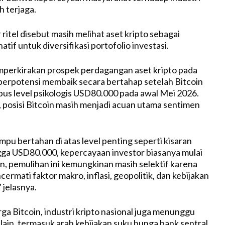
h terjaga.
ritel disebut masih melihat aset kripto sebagai
atif untuk diversifikasi portofolio investasi.
perkirakan prospek perdagangan aset kripto pada
 berpotensi membaik secara bertahap setelah Bitcoin
s level psikologis USD80.000 pada awal Mei 2026.
 posisi Bitcoin masih menjadi acuan utama sentimen
pu bertahan di atas level penting seperti kisaran
ga USD80.000, kepercayaan investor biasanya mulai
 pemulihan ini kemungkinan masih selektif karena
ermati faktor makro, inflasi, geopolitik, dan kebijakan
 jelasnya.
rga Bitcoin, industri kripto nasional juga menunggu
 lain, termasuk arah kebijakan suku bunga bank sentral