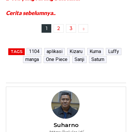
Cerita sebelumnya..
1
2
3
1104
aplikasi
Kizaru
Kuma
Luffy
TAGS
manga
One Piece
Sanji
Saturn
Suharno
https://selular.id/