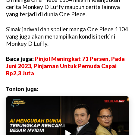
M
cerita Monkey D Luffy maupun cerita lainnya
u
yang terjadi di dunia One Piece.
t
e
Simak jadwal dan spoiler manga One Piece 1104
yang juga akan menampilkan kondisi terkini
Monkey D Luffy.
Baca juga:
Pinjol Meningkat 71 Persen, Pada
Juni 2023, Pinjaman Untuk Pemuda Capai
Rp2,3 Juta
Tonton juga: