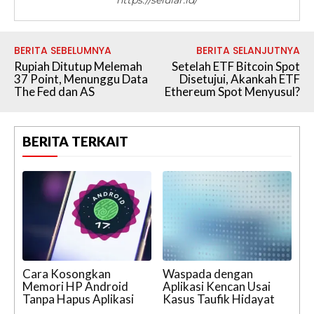
BERITA SEBELUMNYA
BERITA SELANJUTNYA
Rupiah Ditutup Melemah
Setelah ETF Bitcoin Spot
37 Point, Menunggu Data
Disetujui, Akankah ETF
The Fed dan AS
Ethereum Spot Menyusul?
BERITA TERKAIT
Cara Kosongkan
Waspada dengan
Memori HP Android
Aplikasi Kencan Usai
Tanpa Hapus Aplikasi
Kasus Taufik Hidayat