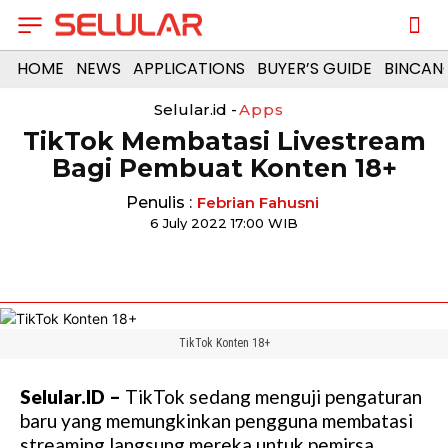
HOME
NEWS
APPLICATIONS
BUYER’S GUIDE
BINCAN
Selular.id -
Apps
TikTok Membatasi Livestream
Bagi Pembuat Konten 18+
Penulis :
Febrian Fahusni
6 July 2022 17:00 WIB
TikTok Konten 18+
Selular.ID –
TikTok sedang menguji pengaturan
baru yang memungkinkan pengguna membatasi
streaming langsung mereka untuk pemirsa