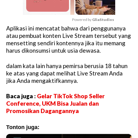
Powered by 
GliaStudios
Aplikasi ini mencatat bahwa dari penggunanya
M
atau pembuat konten Live Stream tersebut yang
u
mensetting sendiri kontennya jika itu memang
t
harus dikonsumsi untuk usia dewasa.
e
dalam kata lain hanya pemirsa berusia 18 tahun
ke atas yang dapat melihat Live Stream Anda
jika Anda mengaktifkannya.
Baca juga :
Gelar TikTok Shop Seller
Conference, UKM Bisa Jualan dan
Promosikan Dagangannya
Tonton juga: