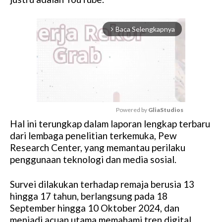
Baca Selengkapnya
arrow_forward_ios
Powered by 
GliaStudios
Hal ini terungkap dalam laporan lengkap terbaru
M
dari lembaga penelitian terkemuka, Pew
u
Research Center, yang memantau perilaku
t
penggunaan teknologi dan media sosial.
e
Survei dilakukan terhadap remaja berusia 13
hingga 17 tahun, berlangsung pada 18
September hingga 10 Oktober 2024, dan
menjadi acuan utama memahami tren digital