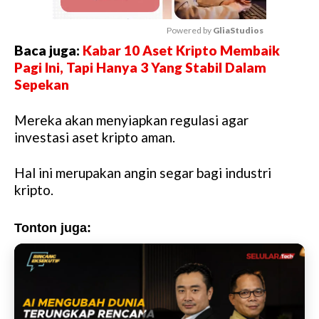
Powered by 
GliaStudios
Baca juga:
Kabar 10 Aset Kripto Membaik
M
Pagi Ini, Tapi Hanya 3 Yang Stabil Dalam
u
Sepekan
t
e
Mereka akan menyiapkan regulasi agar
investasi aset kripto aman.
Hal ini merupakan angin segar bagi industri
kripto.
Tonton juga: