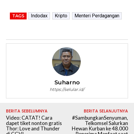
Indodax
Kripto
Menteri Perdagangan
TAGS
Suharno
https://selular.id/
BERITA SEBELUMNYA
BERITA SELANJUTNYA
Video: CATAT! Cara
#SambungkanSenyuman,
dapet tiket nonton gratis
Telkomsel Salurkan
Thor: Love and Thunder
Hewan Kurban ke 48.000
di CGV!
Penerima Manfaat saat