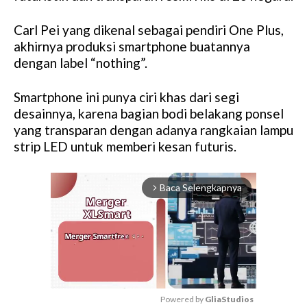
Carl Pei yang dikenal sebagai pendiri One Plus,
akhirnya produksi smartphone buatannya
dengan label “nothing”.
Smartphone ini punya ciri khas dari segi
desainnya, karena bagian bodi belakang ponsel
yang transparan dengan adanya rangkaian lampu
strip LED untuk memberi kesan futuris.
Baca Selengkapnya
arrow_forward_ios
Powered by 
GliaStudios