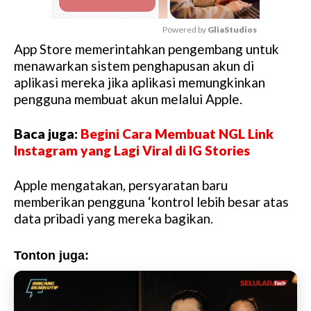
Powered by 
GliaStudios
App Store memerintahkan pengembang untuk
M
menawarkan sistem penghapusan akun di
u
aplikasi mereka jika aplikasi memungkinkan
t
pengguna membuat akun melalui Apple.
e
Baca juga:
Begini Cara Membuat NGL Link
Instagram yang Lagi Viral di IG Stories
Apple mengatakan, persyaratan baru
memberikan pengguna ‘kontrol lebih besar atas
data pribadi yang mereka bagikan.
Tonton juga: