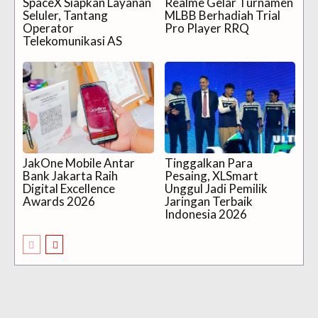
SpaceX Siapkan Layanan
Realme Gelar Turnamen
Seluler, Tantang
MLBB Berhadiah Trial
Operator
Pro Player RRQ
Telekomunikasi AS
JakOne Mobile Antar
Tinggalkan Para
Bank Jakarta Raih
Pesaing, XLSmart
Digital Excellence
Unggul Jadi Pemilik
Awards 2026
Jaringan Terbaik
Indonesia 2026