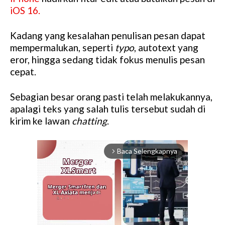
iOS 16.
Kadang yang kesalahan penulisan pesan dapat
mempermalukan, seperti
typo
, autotext yang
eror, hingga sedang tidak fokus menulis pesan
cepat.
Sebagian besar orang pasti telah melakukannya,
apalagi teks yang salah tulis tersebut sudah di
kirim ke lawan
chatting
.
Baca Selengkapnya
arrow_forward_ios