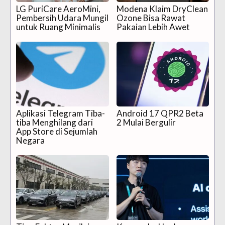
LG PuriCare AeroMini,
Modena Klaim DryClean
Pembersih Udara Mungil
Ozone Bisa Rawat
untuk Ruang Minimalis
Pakaian Lebih Awet
Aplikasi Telegram Tiba-
Android 17 QPR2 Beta
tiba Menghilang dari
2 Mulai Bergulir
App Store di Sejumlah
Negara