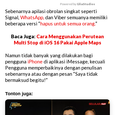
Powered by 
GliaStudios
Sebenarnya apilasi obrolan singkat seperti
M
Signal,
WhatsApp,
dan Viber semuanya memiliki
u
beberapa versi “
hapus untuk semua orang.
”
t
e
Baca Juga:
Cara Menggunakan Perutean
Multi Stop di iOS 16 Pakai Apple Maps
Namun tidak banyak yang dilakukan bagi
pengguna
iPhone
di aplikasi iMessage, kecuali
Pengguna memperbaikinya dengan penulisan
sebenarnya atau dengan pesan “Saya tidak
bermaksud begitu!”
Tonton juga: