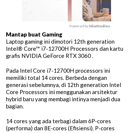
Powered by 
GliaStudios
Mantap buat Gaming
M
Laptop gaming ini dimotori 12th generation
u
Intel® Core™ i7-12700H Processors dan kartu
t
grafis NVIDIA GeForce RTX 3060 .
e
Pada Intel Core i7-12700H processors ini
memiliki total 14 cores. Berbeda dengan
generasi sebelumnya, di 12th generation Intel
Core Processors ini menggunakan arsitektur
hybrid baru yang membagi intinya menjadi dua
bagian.
14 cores yang ada terbagi dalam 6P-cores
(performa) dan 8E-cores (Efisiensi). P-cores