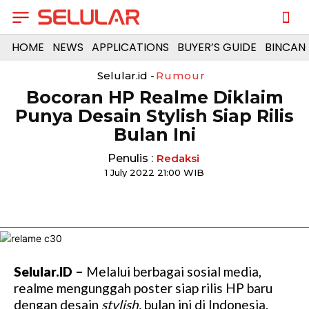
HOME
NEWS
APPLICATIONS
BUYER’S GUIDE
BINCAN
Selular.id -
Rumour
Bocoran HP Realme Diklaim
Punya Desain Stylish Siap Rilis
Bulan Ini
Penulis :
Redaksi
1 July 2022 21:00 WIB
Selular.ID –
Melalui berbagai sosial media,
realme mengunggah poster siap rilis HP baru
dengan desain
stylish,
bulan ini di Indonesia.