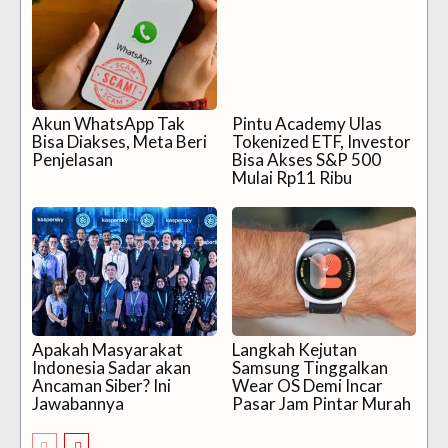
Akun WhatsApp Tak
Pintu Academy Ulas
Bisa Diakses, Meta Beri
Tokenized ETF, Investor
Penjelasan
Bisa Akses S&P 500
Mulai Rp11 Ribu
Apakah Masyarakat
Langkah Kejutan
Indonesia Sadar akan
Samsung Tinggalkan
Ancaman Siber? Ini
Wear OS Demi Incar
Jawabannya
Pasar Jam Pintar Murah