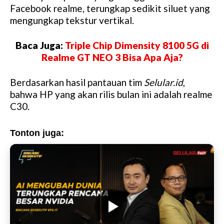
M
Facebook realme, terungkap sedikit siluet yang
u
mengungkap tekstur vertikal.
t
e
Baca Juga:
Triple Chip Dimensity 8100 5G di
Realme GT NEO 3 Bisa Apa Aja?
Berdasarkan hasil pantauan tim
Selular.id
,
bahwa HP yang akan rilis bulan ini adalah realme
C30.
Tonton juga: