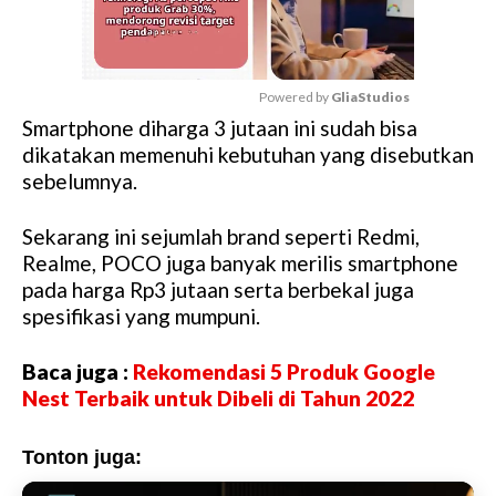
Powered by 
GliaStudios
Smartphone diharga 3 jutaan ini sudah bisa
M
dikatakan memenuhi kebutuhan yang disebutkan
u
sebelumnya.
t
e
Sekarang ini sejumlah brand seperti Redmi,
Realme, POCO juga banyak merilis smartphone
pada harga Rp3 jutaan serta berbekal juga
spesifikasi yang mumpuni.
Baca juga :
Rekomendasi 5 Produk Google
Nest Terbaik untuk Dibeli di Tahun 2022
Tonton juga: