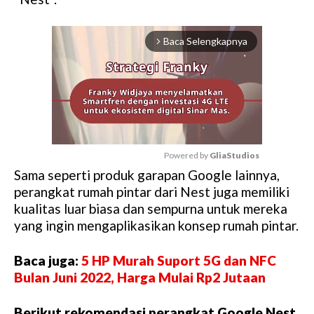
Baca Selengkapnya
arrow_forward_ios
Powered by 
GliaStudios
Sama seperti produk garapan Google lainnya,
M
perangkat rumah pintar dari Nest juga memiliki
u
kualitas luar biasa dan sempurna untuk mereka
t
yang ingin mengaplikasikan konsep rumah pintar.
e
Baca juga:
5 HP Murah Suport 5G dan NFC
Bulan Juni 2022, Harga Mulai Rp2 Jutaan
Berikut rekomendasi perangkat Google Nest