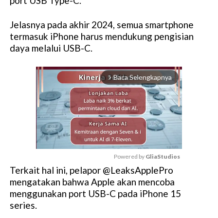
port USB Type-C.
Jelasnya pada akhir 2024, semua smartphone
termasuk iPhone harus mendukung pengisian
daya melalui USB-C.
Baca Selengkapnya
arrow_forward_ios
Powered by 
GliaStudios
Terkait hal ini, pelapor @LeaksApplePro
M
mengatakan bahwa Apple akan mencoba
u
menggunakan port USB-C pada iPhone 15
t
series.
e