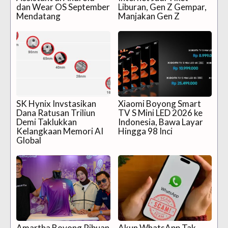
dan Wear OS September
Liburan, Gen Z Gempar,
Mendatang
Manjakan Gen Z
SK Hynix Invstasikan
Xiaomi Boyong Smart
Dana Ratusan Triliun
TV S Mini LED 2026 ke
Demi Taklukkan
Indonesia, Bawa Layar
Kelangkaan Memori AI
Hingga 98 Inci
Global
Amartha Boyong Ribuan
Akun WhatsApp Tak