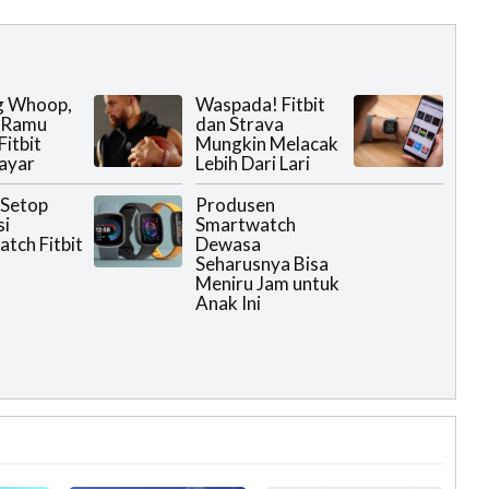
g Whoop,
Waspada! Fitbit
 Ramu
dan Strava
Fitbit
Mungkin Melacak
ayar
Lebih Dari Lari
 Setop
Produsen
si
Smartwatch
tch Fitbit
Dewasa
Seharusnya Bisa
Meniru Jam untuk
Anak Ini