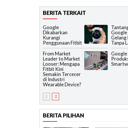
BERITA TERKAIT
Google
Tantan
Dikabarkan
Google
Kurangi
Gelang 
Penggunaan Fitbit
Tanpa L
From Market
Google
Leader to Market
Produk
Looser: Mengapa
Smartwa
Fitbit Kini
Semakin Tercecer
di Industri
Wearable Device?
BERITA PILIHAN