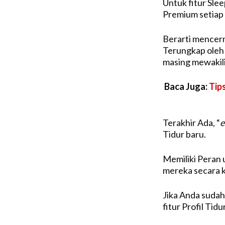
Untuk fitur Sle
Premium setiap 
Berarti mencerm
Terungkap ole
masing mewakili
Baca Juga:
Tip
Terakhir Ada, “
e
Tidur baru.
Memiliki Peran 
mereka secara k
Jika Anda sudah
fitur Profil Tidu