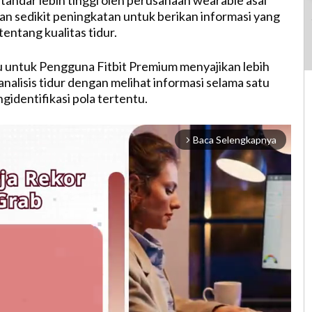
andar lebih tinggi oleh perusahaan wearable asal
gan sedikit peningkatan untuk berikan informasi yang
tentang kualitas tidur.
ru untuk Pengguna Fitbit Premium menyajikan lebih
analisis tidur dengan melihat informasi selama satu
gidentifikasi pola tertentu.
Baca Selengkapnya
arrow_forward_ios