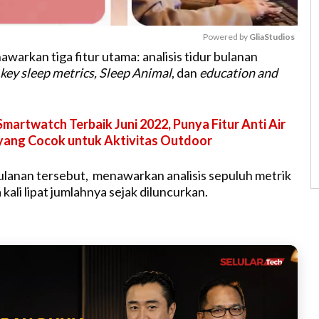
Powered by 
GliaStudios
awarkan tiga fitur utama: analisis tidur bulanan
key sleep metrics, Sleep Animal
, dan
education and
M
u
t
Smartwatch Terbaik Juni 2022, Punya Fitur Anti Air
e
yang Cocok untuk Aktivitas Outdoor
Bulanan tersebut, menawarkan analisis sepuluh metrik
 kali lipat jumlahnya sejak diluncurkan.