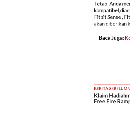
Tetapi Anda me
kompatibel,dianr
Fitbit Sense , Fi
akan diberikan 
Baca Juga:
Ko
BERITA SEBELUM
Klaim Hadiahm
Free Fire Ram