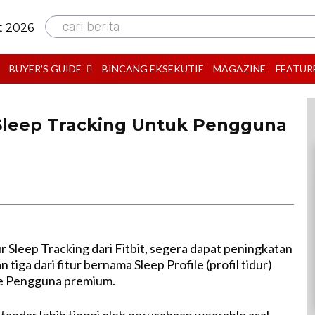
cari berita
t 2026
BUYER’S GUIDE
BINCANG EKSEKUTIF
MAGAZINE
FEATUR
r Sleep Tracking Untuk Pengguna
ur Sleep Tracking dari Fitbit, segera dapat peningkatan
tiga dari fitur bernama Sleep Profile (profil tidur)
ke Pengguna premium.