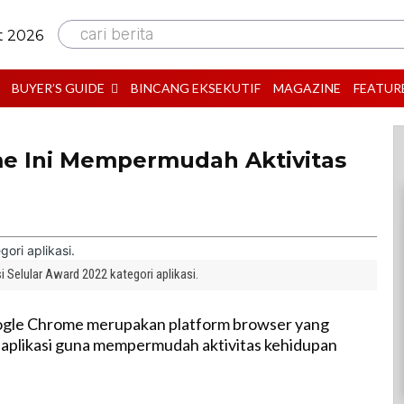
cari berita
t 2026
BUYER’S GUIDE
BINCANG EKSEKUTIF
MAGAZINE
FEATUR
me Ini Mempermudah Aktivitas
 Selular Award 2022 kategori aplikasi.
gle Chrome merupakan platform browser yang
 aplikasi guna mempermudah aktivitas kehidupan