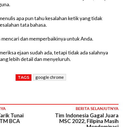
guna.
menulis apa pun tahu kesalahan ketik yang tidak
kesalahan tata bahasa.
 mencari dan memperbaikinya untuk Anda.
meriksa ejaan sudah ada, tetapi tidak ada salahnya
yang lebih detail dan menyeluruh.
google chrome
TAGS
NYA
BERITA SELANJUTNYA
arik Tunai
Tim Indonesia Gagal Juara
ATM BCA
MSC 2022, Filipina Masih
Mendominasi