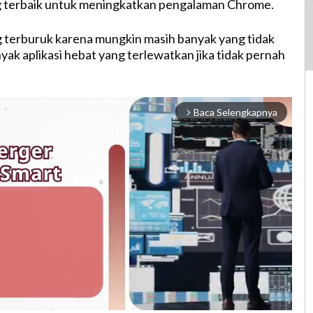
ng terbaik untuk meningkatkan pengalaman Chrome.
g terburuk karena mungkin masih banyak yang tidak
yak aplikasi hebat yang terlewatkan jika tidak pernah
Baca Selengkapnya
arrow_forward_ios