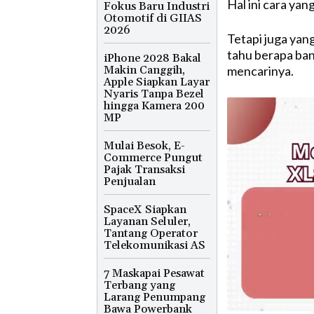
Hal ini cara ya
Fokus Baru Industri
Otomotif di GIIAS
2026
Tetapi juga yan
tahu berapa ban
iPhone 2028 Bakal
Makin Canggih,
mencarinya.
Apple Siapkan Layar
Nyaris Tanpa Bezel
hingga Kamera 200
MP
Mulai Besok, E-
Commerce Pungut
Pajak Transaksi
Penjualan
SpaceX Siapkan
Layanan Seluler,
Tantang Operator
Telekomunikasi AS
7 Maskapai Pesawat
Terbang yang
Larang Penumpang
Bawa Powerbank