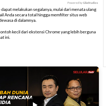
Powered by 
GliaStudios
 dapat melakukan segalanya, mulai dari menata ulang
il Anda secara total hingga memfilter situs web
M
dewasa di dalamnya.
u
t
contoh kecil dari ekstensi Chrome yang lebih berguna
e
t ini.