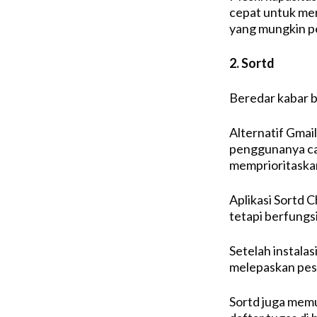
cepat untuk men
yang mungkin pe
2. Sortd
Beredar kabar ba
Alternatif Gmai
penggunanya ca
memprioritaskan
Aplikasi Sortd
tetapi berfungs
Setelah instala
melepaskan pes
Sortd juga mem