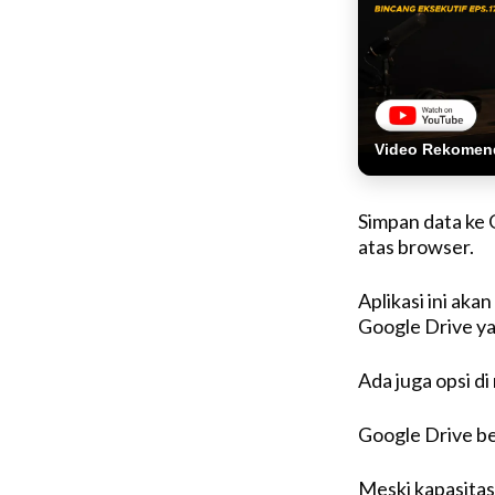
Video Rekomen
Simpan data ke 
atas browser.
Aplikasi ini aka
Google Drive y
Ada juga opsi di
Google Drive be
Meski kapasitas 