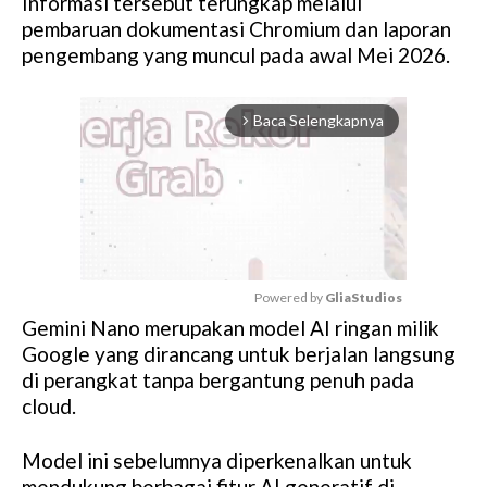
Informasi tersebut terungkap melalui
pembaruan dokumentasi Chromium dan laporan
pengembang yang muncul pada awal Mei 2026.
Baca Selengkapnya
arrow_forward_ios
Powered by 
GliaStudios
Gemini Nano merupakan model AI ringan milik
M
Google yang dirancang untuk berjalan langsung
u
di perangkat tanpa bergantung penuh pada
t
cloud.
e
Model ini sebelumnya diperkenalkan untuk
mendukung berbagai fitur AI generatif di