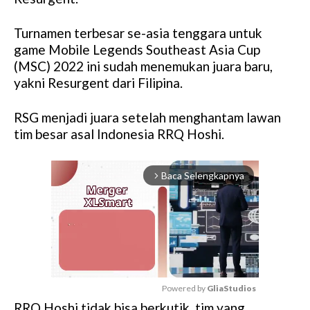
Turnamen terbesar se-asia tenggara untuk
game Mobile Legends Southeast Asia Cup
(MSC) 2022 ini sudah menemukan juara baru,
yakni Resurgent dari Filipina.
RSG menjadi juara setelah menghantam lawan
tim besar asal Indonesia RRQ Hoshi.
Baca Selengkapnya
arrow_forward_ios
Powered by 
GliaStudios
RRQ Hoshi tidak bisa berkutik, tim yang