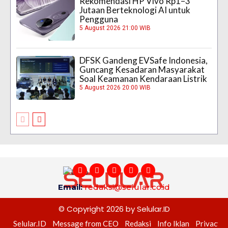
Rekomendasi HP Vivo Rp1–3
Jutaan Berteknologi AI untuk
Pengguna
5 August 2026 21:00 WIB
DFSK Gandeng EVSafe Indonesia,
Guncang Kesadaran Masyarakat
Soal Keamanan Kendaraan Listrik
5 August 2026 20:00 WIB
Email:
redaksi@selular.co.id
© Copyright 2026 by Selular.ID
Selular.ID
Message from CEO
Redaksi
Info Iklan
Privacy P