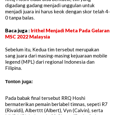
M
digadang gadang menjadi unggulan untuk
u
menjadi juara ini harus keok dengan skor telah 4-
t
0 tanpa balas.
e
Baca juga :
Irithel Menjadi Meta Pada Gelaran
MSC 2022 Malaysia
Sebelum itu, Kedua tim tersebut merupakan
sang juara dari masing-masing kejuaraan mobile
legend (MPL) dari regional Indonesia dan
Filipina.
Tonton juga:
Video Rekomendasi Untuk Anda
Pada babak final tersebut RRQ Hoshi
bermaterikan pemain berlabel timnas, sepeti R7
(Rivaldi), Alberttt (Albert), Vyn (Calvin), serta