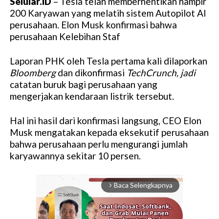
Selular.ID
– Tesla telah memberhentikan hampir
200 Karyawan yang melatih sistem Autopilot AI
perusahaan. Elon Musk konfirmasi bahwa
perusahaan Kelebihan Staf
Laporan PHK oleh Tesla pertama kali dilaporkan
Bloomberg
dan dikonfirmasi
TechCrunch, jadi
catatan buruk bagi perusahaan yang
mengerjakan kendaraan listrik tersebut.
Hal ini hasil dari konfirmasi langsung, CEO Elon
Musk mengatakan kepada eksekutif perusahaan
bahwa perusahaan perlu mengurangi jumlah
karyawannya sekitar 10 persen.
Baca Selengkapnya
arrow_forward_ios