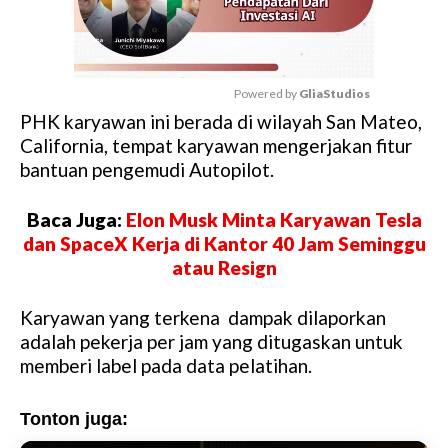
Powered by 
GliaStudios
PHK karyawan ini berada di wilayah San Mateo,
M
California, tempat karyawan mengerjakan fitur
u
bantuan pengemudi Autopilot.
t
e
Baca Juga:
Elon Musk Minta Karyawan Tesla
dan SpaceX Kerja di Kantor 40 Jam Seminggu
atau Resign
Karyawan yang terkena dampak dilaporkan
adalah pekerja per jam yang ditugaskan untuk
memberi label pada data pelatihan.
Tonton juga: