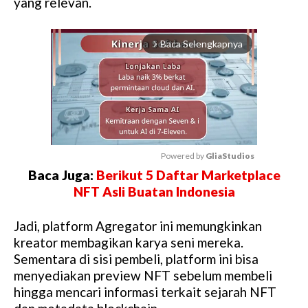
yang relevan.
Baca Selengkapnya
arrow_forward_ios
Powered by 
GliaStudios
Baca Juga:
Berikut 5 Daftar Marketplace
M
NFT Asli Buatan Indonesia
u
t
Jadi, platform Agregator ini memungkinkan
e
kreator membagikan karya seni mereka.
Sementara di sisi pembeli, platform ini bisa
menyediakan preview NFT sebelum membeli
hingga mencari informasi terkait sejarah NFT