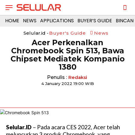
HOME
NEWS
APPLICATIONS
BUYER’S GUIDE
BINCAN
Selular.id -
Buyer's Guide
News
Acer Perkenalkan
Chromebook Spin 513, Bawa
Chipset Mediatek Kompanio
1380
Penulis :
Redaksi
4 January 2022 19:00 WIB
Selular.ID
– Pada acara CES 2022, Acer telah
meluncurkan 3 produk Chromebook, yang