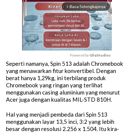
Baca Selengkapnya
arrow_forward_ios
Powered by 
GliaStudios
Seperti namanya, Spin 513 adalah Chromebook
M
yang menawarkan fitur konvertibel. Dengan
u
berat hanya 1,29kg, ini terbilang produk
t
Chromebook yang ringan yang terlihat
e
menggunakan casing aluminium yang menurut
Acer juga dengan kualitas MIL-STD 810H.
Hal yang menjadi pembeda dari Spin 513
menggunakan layar 13,5 inci, 3:2 yang lebih
besar dengan resolusi 2.256 x 1.504. Itu kira-