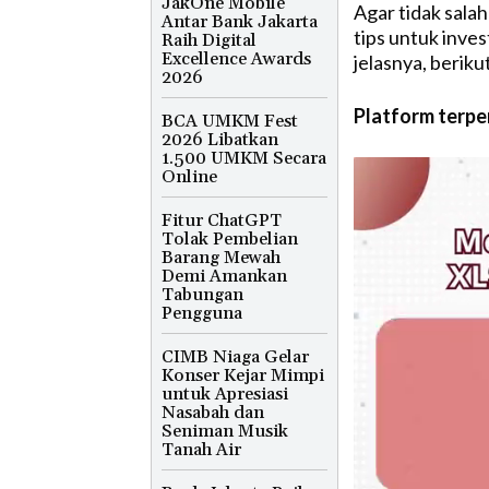
JakOne Mobile
Agar tidak sal
Antar Bank Jakarta
tips untuk inves
Raih Digital
Excellence Awards
jelasnya, beriku
2026
Platform terpe
BCA UMKM Fest
2026 Libatkan
1.500 UMKM Secara
Online
Fitur ChatGPT
Tolak Pembelian
Barang Mewah
Demi Amankan
Tabungan
Pengguna
CIMB Niaga Gelar
Konser Kejar Mimpi
untuk Apresiasi
Nasabah dan
Seniman Musik
Tanah Air