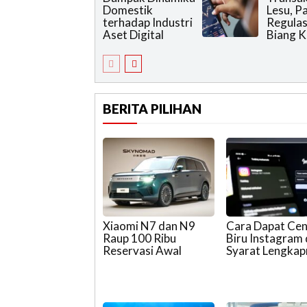
Domestik
Lesu, P
terhadap Industri
Regulas
Aset Digital
Biang K
BERITA PILIHAN
Xiaomi N7 dan N9
Cara Dapat Ce
Raup 100 Ribu
Biru Instagram
Reservasi Awal
Syarat Lengka