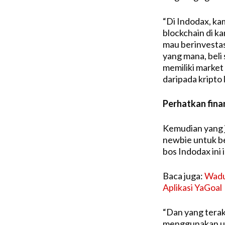
“Di Indodax, ka
blockchain di k
mau berinvestas
yang mana, beli
memiliki market
daripada kripto 
Perhatkan fina
Kemudian yang j
newbie untuk ber
bos Indodax ini i
Baca juga:
Waduh
Aplikasi YaGoal
“Dan yang terak
menggunakan uan