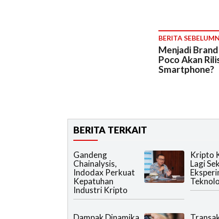
BERITA SEBELUM
Menjadi Brand
Poco Akan Rili
Smartphone?
BERITA TERKAIT
Gandeng
Kripto 
Chainalysis,
Lagi Se
Indodax Perkuat
Eksper
Kepatuhan
Teknolo
Industri Kripto
Dampak Dinamika
Transak