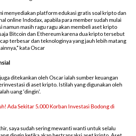
mi menyediakan platform edukasi gratis soal kripto dan
anal online Indodax, apabila para member sudah mulai
i namun masih ragu ragu akan membeli aset kripto
 saja Bitcoin dan Ethereum karena dua kripto tersebut
 cap terbesar dan teknologinya yang jauh lebih matang
lainnya,” kata Oscar
nsial
uga ditekankan oleh Oscar ialah sumber keuangan
investasi di aset kripto. Istilah yang digunakan oleh
alah uang ‘dingin’.
! Ada Sekitar 5.000 Korban Investasi Bodong di
hir, saya sudah sering mewanti wanti untuk selalu
g dingin ketika akan bertransaksi aset kripto. Aset