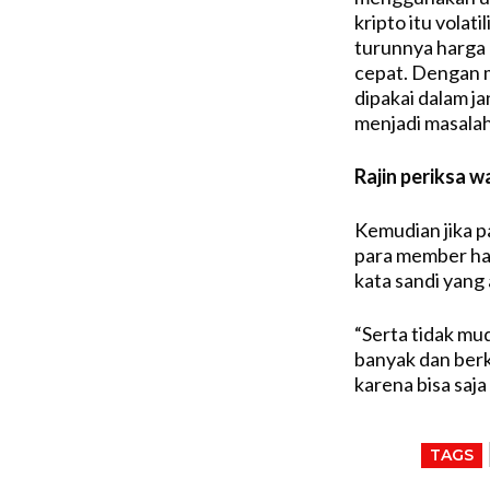
kripto itu volat
turunnya harga k
cepat. Dengan 
dipakai dalam j
menjadi masalah
Rajin periksa w
Kemudian jika p
para member ha
kata sandi yang
“Serta tidak m
banyak dan berka
karena bisa saja 
TAGS