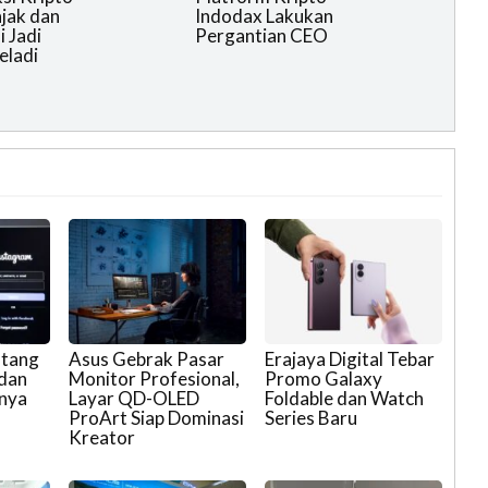
ajak dan
Indodax Lakukan
i Jadi
Pergantian CEO
eladi
ntang
Asus Gebrak Pasar
Erajaya Digital Tebar
 dan
Monitor Profesional,
Promo Galaxy
pnya
Layar QD-OLED
Foldable dan Watch
ProArt Siap Dominasi
Series Baru
Kreator