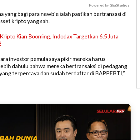
Powered by 
GliaStudios
 yang bagi para newbie ialah pastikan bertransasi di
sset kripto yang sah.
M
u
Kripto Kian Booming, Indodax Targetkan 6,5 Juta
t
2
e
para investor pemula saya pikir mereka harus
ebih dahulu bahwa mereka bertransaksi di pedagang
to yang terpercaya dan sudah terdaftar di BAPPEBTI,”