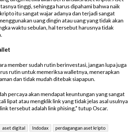
ilitasnya tinggi, sehingga harus dipahami bahwa naik
ripto itu sangat wajar adanya dan terjadi sangat
menggunakan uang dingin atau uang yang tidak akan
angka waktu sebulan, hal tersebut harusnya tidak
.
allet
ara member sudah rutin berinvestasi, jangan lupa juga
rus rutin untuk memeriksa walletnya, menerapkan
 aman dan tidak mudah ditebak siapapun.
udah percaya akan mendapat keuntungan yang sangat
li lipat atau mengklik link yang tidak jelas asal usulnya
link tersebut adalah link phising,” tutup Oscar.
aset digital
Indodax
perdagangan aset kripto