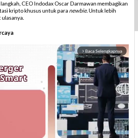
ah langkah, CEO Indodax Oscar Darmawan membagikan
tasi kripto khusus untuk para
newbie.
Untuk lebih
t ulasanya.
rcaya
Baca Selengkapnya
arrow_forward_ios