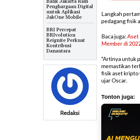
Bank Jakarta Raih
Penghargaan Digital
untuk Aplikasi
Langkah pertama
JakOne Mobile
pedagang fisik a
BRI Percepat
BRIvolution
Baca juga:
Aset 
Reignite Perkuat
Member di 202
Kontribusi
Danantara
“Artinya untuk 
memastikan terl
fisik aset krip
ujar Oscar.
Tonton juga:
Redaksi