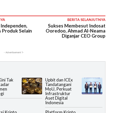
NYA
BERITA SELANJUTNYA
 Independen,
Sukses Membesut Indosat
s Produk Selain
Ooredoo, Ahmad Al-Neama
Diganjar CEO Group
- Advertisement 1-
Kini Tak
Upbit dan ICEx
kadar
Tandatangani
imen
MoU, Perkuat
gi
Infrastruktur
Aset Digital
Indonesia
si Kripto
Platform Kripto