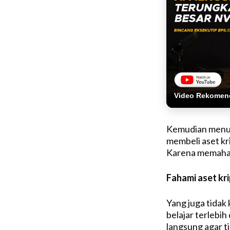
Video Rekomen
Kemudian menuru
membeli aset kr
Karena memahami
Fahami aset kr
Yang juga tidak
belajar terlebih
langsung agar ti