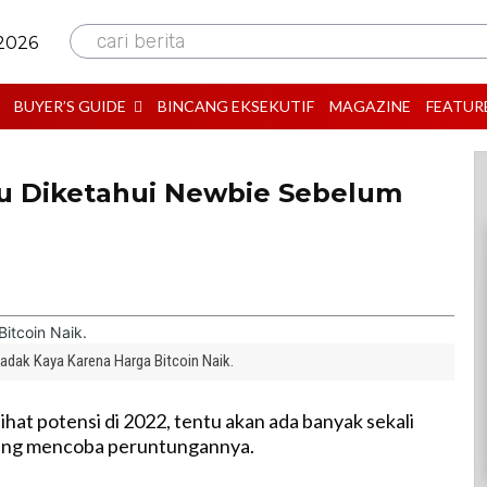
cari berita
 2026
BUYER’S GUIDE
BINCANG EKSEKUTIF
MAGAZINE
FEATUR
lu Diketahui Newbie Sebelum
adak Kaya Karena Harga Bitcoin Naik.
ihat potensi di 2022, tentu akan ada banyak sekali
yang mencoba peruntungannya.