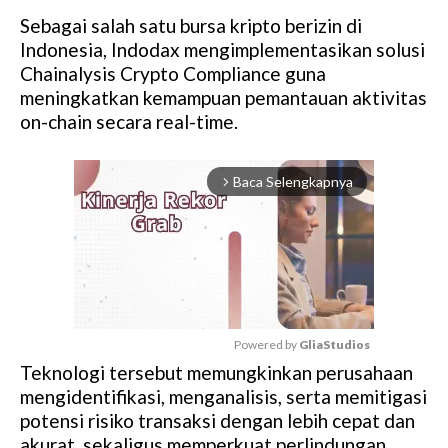
Sebagai salah satu bursa kripto berizin di
Indonesia, Indodax mengimplementasikan solusi
Chainalysis Crypto Compliance guna
meningkatkan kemampuan pemantauan aktivitas
on-chain secara real-time.
Baca Selengkapnya
arrow_forward_ios
Powered by 
GliaStudios
Teknologi tersebut memungkinkan perusahaan
M
mengidentifikasi, menganalisis, serta memitigasi
u
potensi risiko transaksi dengan lebih cepat dan
t
akurat, sekaligus memperkuat perlindungan
e