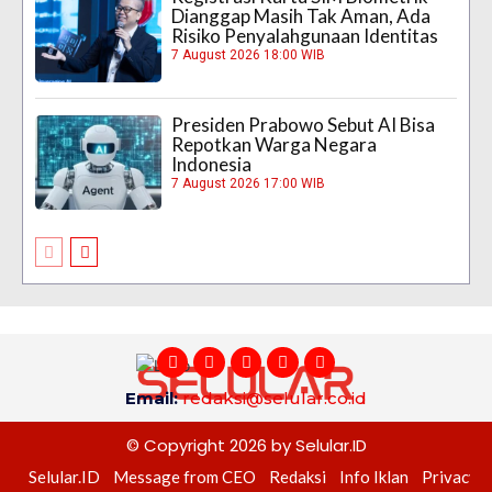
Dianggap Masih Tak Aman, Ada
Risiko Penyalahgunaan Identitas
7 August 2026 18:00 WIB
Presiden Prabowo Sebut AI Bisa
Repotkan Warga Negara
Indonesia
7 August 2026 17:00 WIB
Email:
redaksi@selular.co.id
© Copyright 2026 by Selular.ID
Selular.ID
Message from CEO
Redaksi
Info Iklan
Privacy P