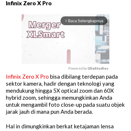
Infinix Zero X Pro
Baca Selengkapnya
arrow_forward_ios
Powered by 
GliaStudios
Infinix Zero X Pro
bisa dibilang terdepan pada
M
sektor kamera, hadir dengan teknologi yang
u
mendukung hingga 5X optical zoom dan 60X
t
hybrid zoom, sehingga memungkinkan Anda
e
untuk mengambil foto close-up pada suatu objek
jarak jauh di mana pun Anda berada.
Hal in dimungkinkan berkat ketajaman lensa