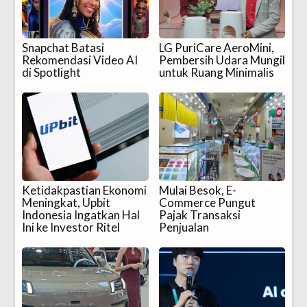
Snapchat Batasi
LG PuriCare AeroMini,
Rekomendasi Video AI
Pembersih Udara Mungil
di Spotlight
untuk Ruang Minimalis
Ketidakpastian Ekonomi
Mulai Besok, E-
Meningkat, Upbit
Commerce Pungut
Indonesia Ingatkan Hal
Pajak Transaksi
Ini ke Investor Ritel
Penjualan