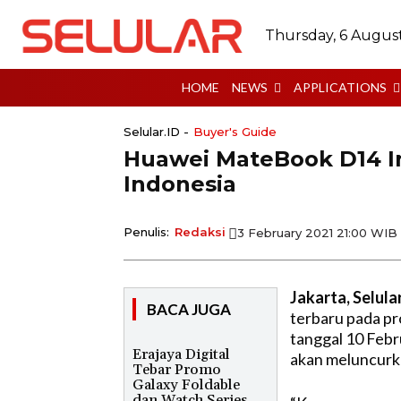
Thursday, 6 Augus
HOME
NEWS
APPLICATIONS
Selular.ID -
Buyer's Guide
Huawei MateBook D14 In
Indonesia
Penulis:
Redaksi
3 February 2021 21:00 WIB
Jakarta, Selula
BACA JUGA
terbaru pada pr
tanggal 10 Febr
Erajaya Digital
akan meluncurka
Tebar Promo
Galaxy Foldable
dan Watch Series