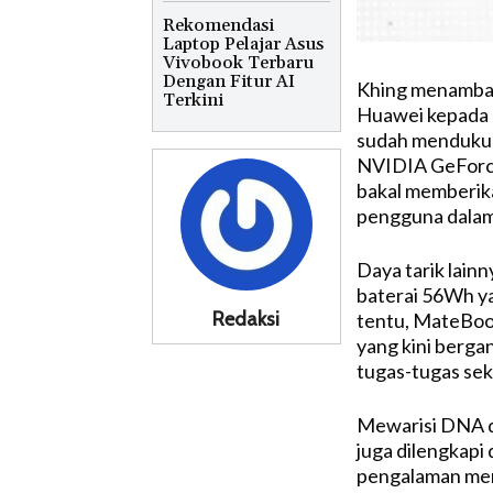
Rekomendasi
Laptop Pelajar Asus
Vivobook Terbaru
Dengan Fitur AI
Khing menambah
Terkini
Huawei kepada k
sudah mendukun
NVIDIA GeForce
bakal memberik
pengguna dalam
Daya tarik lain
baterai 56Wh y
Redaksi
tentu, MateBook
yang kini berga
tugas-tugas sek
Mewarisi DNA d
juga dilengkapi
pengalaman men