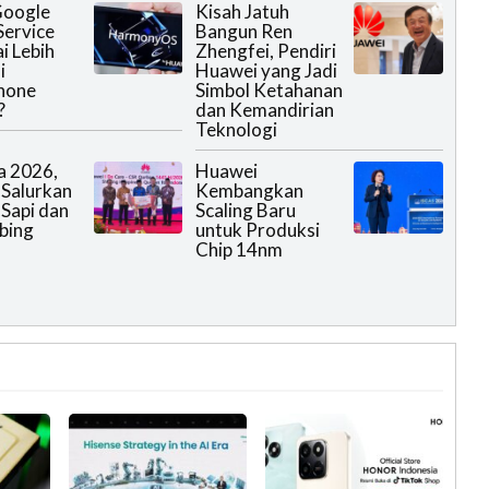
Google
Kisah Jatuh
Service
Bangun Ren
i Lebih
Zhengfei, Pendiri
i
Huawei yang Jadi
hone
Simbol Ketahanan
?
dan Kemandirian
Teknologi
a 2026,
Huawei
Salurkan
Kembangkan
 Sapi dan
Scaling Baru
bing
untuk Produksi
Chip 14nm