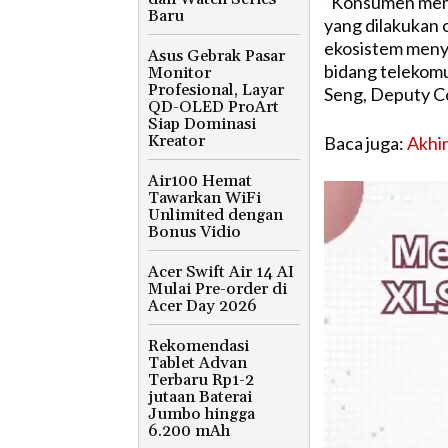
“Konsumen mema
Baru
yang dilakukan 
ekosistem meny
Asus Gebrak Pasar
bidang telekomu
Monitor
Profesional, Layar
Seng, Deputy Co
QD-OLED ProArt
Siap Dominasi
Kreator
Baca juga:
Akhir
Air100 Hemat
Tawarkan WiFi
Unlimited dengan
Bonus Vidio
Acer Swift Air 14 AI
Mulai Pre-order di
Acer Day 2026
Rekomendasi
Tablet Advan
Terbaru Rp1-2
jutaan Baterai
Jumbo hingga
6.200 mAh