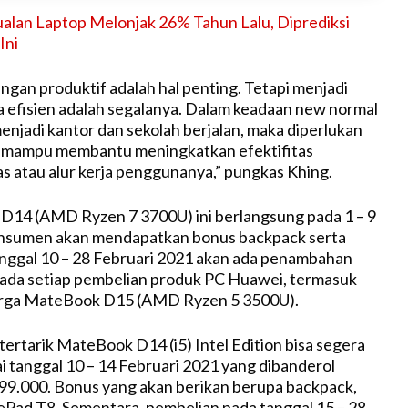
alan Laptop Melonjak 26% Tahun Lalu, Diprediksi
Ini
engan produktif adalah hal penting. Tetapi menjadi
a efisien adalah segalanya. Dalam keadaan new normal
enjadi kantor dan sekolah berjalan, maka diperlukan
 mampu membantu meningkatkan efektifitas
s atau alur kerja penggunanya,” pungkas Khing.
D14 (AMD Ryzen 7 3700U) ini berlangsung pada 1 – 9
onsumen akan mendapatkan bonus backpack serta
nggal 10 – 28 Februari 2021 akan ada penambahan
pada setiap pembelian produk PC Huawei, termasuk
rga MateBook D15 (AMD Ryzen 5 3500U).
tertarik MateBook D14 (i5) Intel Edition bisa segera
i tanggal 10 – 14 Februari 2021 yang dibanderol
99.000. Bonus yang akan berikan berupa backpack,
Pad T8. Sementara, pembelian pada tanggal 15 – 28