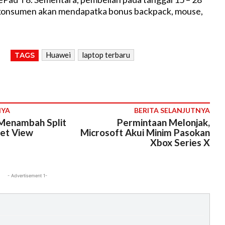
 konsumen akan mendapatka bonus backpack, mouse,
Huawei
laptop terbaru
TAGS
NYA
BERITA SELANJUTNYA
Menambah Split
Permintaan Melonjak,
eet View
Microsoft Akui Minim Pasokan
Xbox Series X
- Advertisement 1-