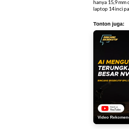
hanya 15,9 mm da
laptop 14 inci pa
Tonton juga:
Video Rekomen