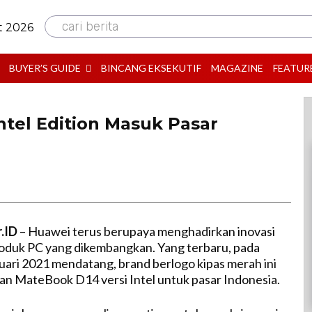
cari berita
t 2026
BUYER’S GUIDE
BINCANG EKSEKUTIF
MAGAZINE
FEATUR
tel Edition Masuk Pasar
r.ID
– Huawei terus berupaya menghadirkan inovasi
oduk PC yang dikembangkan. Yang terbaru, pada
uari 2021 mendatang, brand berlogo kipas merah ini
n MateBook D14 versi Intel untuk pasar Indonesia.