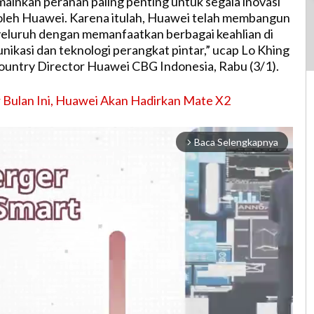
inkan peranan paling penting untuk segala inovasi
oleh Huawei. Karena itulah, Huawei telah membangun
eluruh dengan memanfaatkan berbagai keahlian di
nikasi dan teknologi perangkat pintar,” ucap Lo Khing
untry Director Huawei CBG Indonesia, Rabu (3/1).
 Bulan Ini, Huawei Akan Hadirkan Mate X2
Baca Selengkapnya
arrow_forward_ios