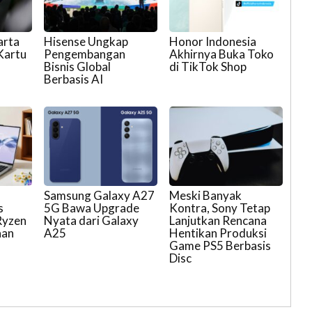
arta
Hisense Ungkap
Honor Indonesia
 Kartu
Pengembangan
Akhirnya Buka Toko
Bisnis Global
di TikTok Shop
Berbasis AI
l
Samsung Galaxy A27
Meski Banyak
s
5G Bawa Upgrade
Kontra, Sony Tetap
Ryzen
Nyata dari Galaxy
Lanjutkan Rencana
aan
A25
Hentikan Produksi
Game PS5 Berbasis
Disc