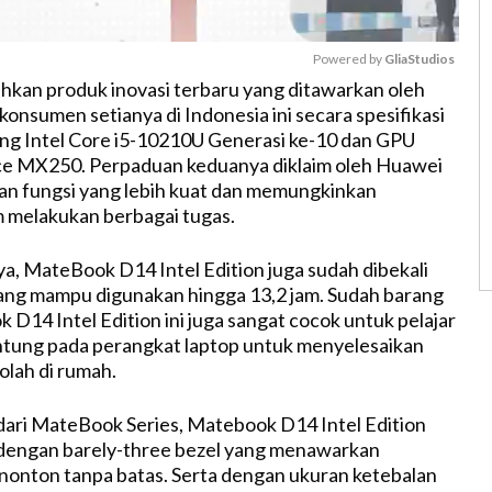
Powered by 
GliaStudios
kan produk inovasi terbaru yang ditawarkan oleh
onsumen setianya di Indonesia ini secara spesifikasi
M
g Intel Core i5-10210U Generasi ke-10 dan GPU
u
 MX250. Perpaduan keduanya diklaim oleh Huawei
t
an fungsi yang lebih kuat dan memungkinkan
e
 melakukan berbagai tugas.
nya, MateBook D14 Intel Edition juga sudah dibekali
ang mampu digunakan hingga 13,2 jam. Sudah barang
 D14 Intel Edition ini juga sangat cocok untuk pelajar
ntung pada perangkat laptop untuk menyelesaikan
olah di rumah.
ari MateBook Series, Matebook D14 Intel Edition
 dengan barely-three bezel yang menawarkan
onton tanpa batas. Serta dengan ukuran ketebalan