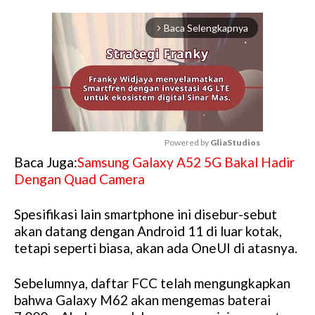
Baca Selengkapnya
arrow_forward_ios
Powered by 
GliaStudios
Baca Juga:
Samsung Galaxy A52 5G Bakal Hadir
M
Dengan Quad Camera
u
t
Spesifikasi lain smartphone ini disebur-sebut
e
akan datang dengan Android 11 di luar kotak,
tetapi seperti biasa, akan ada OneUI di atasnya.
Sebelumnya, daftar FCC telah mengungkapkan
bahwa Galaxy M62 akan mengemas baterai