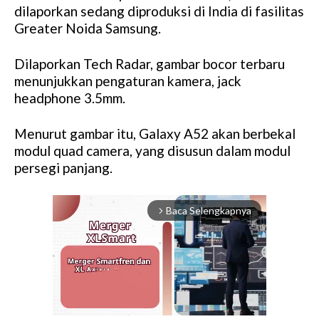
dilaporkan sedang diproduksi di India di fasilitas
Greater Noida Samsung.
Dilaporkan Tech Radar, gambar bocor terbaru
menunjukkan pengaturan kamera, jack
headphone 3.5mm.
Menurut gambar itu, Galaxy A52 akan berbekal
modul quad camera, yang disusun dalam modul
persegi panjang.
Baca Selengkapnya
arrow_forward_ios