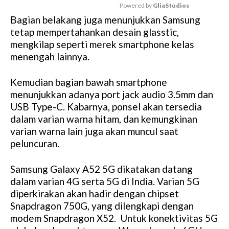
Powered by 
GliaStudios
Bagian belakang juga menunjukkan Samsung
M
tetap mempertahankan desain glasstic,
u
mengkilap seperti merek smartphone kelas
t
menengah lainnya.
e
Kemudian bagian bawah smartphone
menunjukkan adanya port jack audio 3.5mm dan
USB Type-C. Kabarnya, ponsel akan tersedia
dalam varian warna hitam, dan kemungkinan
varian warna lain juga akan muncul saat
peluncuran.
Samsung Galaxy A52 5G dikatakan datang
dalam varian 4G serta 5G di India. Varian 5G
diperkirakan akan hadir dengan chipset
Snapdragon 750G, yang dilengkapi dengan
modem Snapdragon X52. Untuk konektivitas 5G