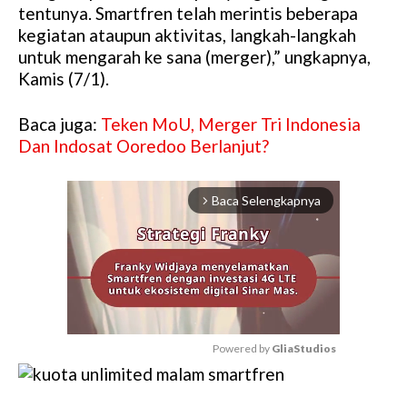
tentunya. Smartfren telah merintis beberapa
kegiatan ataupun aktivitas, langkah-langkah
untuk mengarah ke sana (merger),” ungkapnya,
Kamis (7/1).
Baca juga:
Teken MoU, Merger Tri Indonesia
Dan Indosat Ooredoo Berlanjut?
Baca Selengkapnya
arrow_forward_ios
Powered by 
GliaStudios
M
u