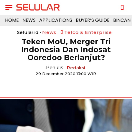
HOME
NEWS
APPLICATIONS
BUYER’S GUIDE
BINCAN
Selular.id -
News
Telco & Enterprise
Teken MoU, Merger Tri
Indonesia Dan Indosat
Ooredoo Berlanjut?
Penulis :
Redaksi
29 December 2020 13:00 WIB