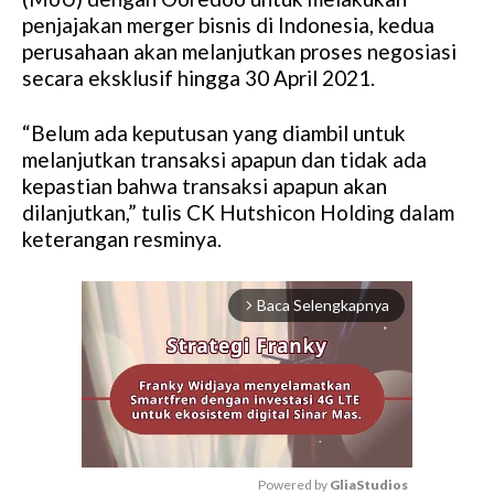
penjajakan merger bisnis di Indonesia, kedua
perusahaan akan melanjutkan proses negosiasi
secara eksklusif hingga 30 April 2021.
“Belum ada keputusan yang diambil untuk
melanjutkan transaksi apapun dan tidak ada
kepastian bahwa transaksi apapun akan
dilanjutkan,” tulis CK Hutshicon Holding dalam
keterangan resminya.
Baca Selengkapnya
arrow_forward_ios
Powered by 
GliaStudios