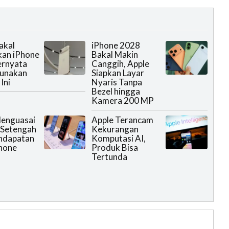
akal
iPhone 2028
kan iPhone
Bakal Makin
Ternyata
Canggih, Apple
Gunakan
Siapkan Layar
Ini
Nyaris Tanpa
Bezel hingga
Kamera 200 MP
Menguasai
Apple Terancam
 Setengah
Kekurangan
ndapatan
Komputasi AI,
hone
Produk Bisa
Tertunda