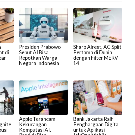
n
Presiden Prabowo
Sharp Airest, AC Split
t di
Sebut AI Bisa
Pertama di Dunia
ear
Repotkan Warga
dengan Filter MERV
Negara Indonesia
14
Apple Terancam
Bank Jakarta Raih
gnite
Kekurangan
Penghargaan Digital
busi
Komputasi AI,
untuk Aplikasi