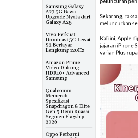
peluncuran peng
Samsung Galaxy
A27 5G Bawa
Sekarang, raksa
Upgrade Nyata dari
Galaxy A25
meluncurkan ser
Vivo Perkuat
Kali ini, Apple
Dominasi 5G Lewat
S2 Berlayar
jajaran iPhone S
Lengkung 120Hz
varian Plus rupa
Amazon Prime
Video Dukung
HDR10+ Advanced
Samsung
Qualcomm
Memecah
Spesifikasi
Snapdragon 8 Elite
Gen 5 Demi Kuasai
Segmen Flagship
2026
Oppo Perbarui