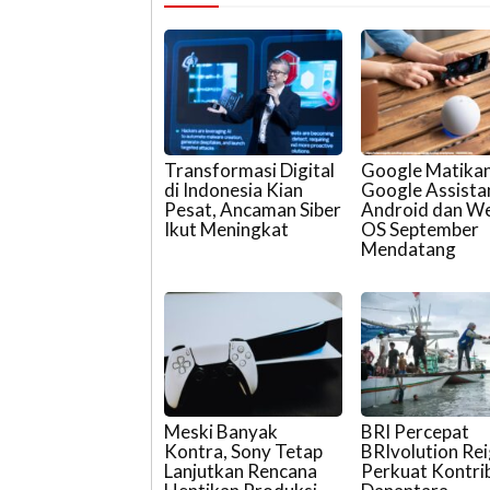
Transformasi Digital
Google Matika
di Indonesia Kian
Google Assistan
Pesat, Ancaman Siber
Android dan W
Ikut Meningkat
OS September
Mendatang
Meski Banyak
BRI Percepat
Kontra, Sony Tetap
BRIvolution Rei
Lanjutkan Rencana
Perkuat Kontri