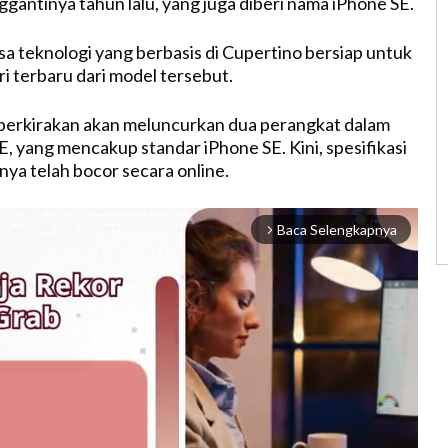
gantinya tahun lalu, yang juga diberi nama iPhone SE.
sa teknologi yang berbasis di Cupertino bersiap untuk
i terbaru dari model tersebut.
 diperkirakan akan meluncurkan dua perangkat dalam
E, yang mencakup standar iPhone SE. Kini, spesifikasi
nya telah bocor secara online.
Baca Selengkapnya
arrow_forward_ios