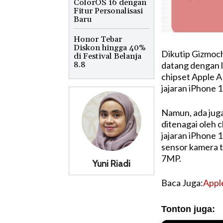
ColorOS 16 dengan
Fitur Personalisasi
Baru
Honor Tebar
Diskon hingga 40%
Dikutip Gizmoch
di Festival Belanja
8.8
datang dengan l
chipset Apple A
jajaran iPhone 
Namun, ada jug
ditenagai oleh 
jajaran iPhone 
sensor kamera 
7MP.
Yuni Riadi
Baca Juga:
Appl
Tonton juga: