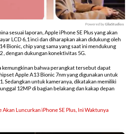
Powered by 
GliaStudios
ina sesuai laporan, Apple iPhone SE Plus yang akan
ayar LCD 6,1 inci dan diharapkan akan didukung oleh
M
14 Bionic, chip yang sama yang saat ini mendukung
u
12 , dengan dukungan konektivitas 5G.
t
e
a kemungkinan bahwa perangkat tersebut dapat
chipset Apple A13 Bionic 7nm yang digunakan untuk
11. Sedangkan untuk kameranya, dikatakan memiliki
tunggal 12MP di bagian belakang dan kakap depan
e Akan Luncurkan iPhone SE Plus, Ini Waktunya