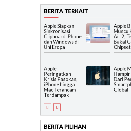
BERITA TERKAIT
Apple Siapkan
Apple B
Sinkronisasi
Muncul
Clipboard iPhone
Air 2, 
dan Windows di
Bakal 
Uni Eropa
Chipset 
Apple
Apple 
Peringatkan
Hampir
Krisis Pasokan,
Dari Pe
iPhone hingga
Smartp
Mac Terancam
Global
Terdampak
BERITA PILIHAN