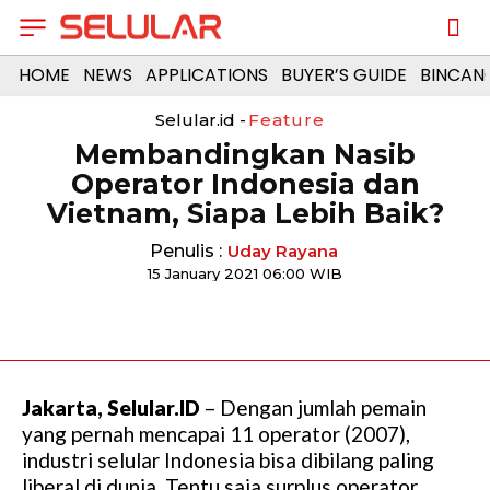
HOME
NEWS
APPLICATIONS
BUYER’S GUIDE
BINCAN
Selular.id -
Feature
Membandingkan Nasib
Operator Indonesia dan
Vietnam, Siapa Lebih Baik?
Penulis :
Uday Rayana
15 January 2021 06:00 WIB
Jakarta, Selular.ID
–
Dengan jumlah pemain
yang pernah mencapai 11 operator (2007),
industri selular Indonesia bisa dibilang paling
liberal di dunia. Tentu saja surplus operator