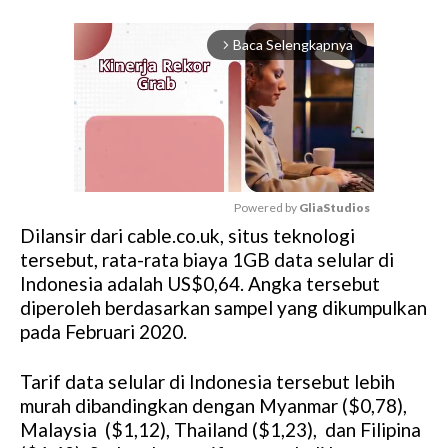
Baca Selengkapnya
arrow_forward_ios
Powered by 
GliaStudios
Dilansir dari cable.co.uk, situs teknologi
M
tersebut, rata-rata biaya 1GB data selular di
u
Indonesia adalah US$0,64. Angka tersebut
t
diperoleh berdasarkan sampel yang dikumpulkan
e
pada Februari 2020.
Tarif data selular di Indonesia tersebut lebih
murah dibandingkan dengan Myanmar ($0,78),
Malaysia ($1,12), Thailand ($1,23), dan Filipina