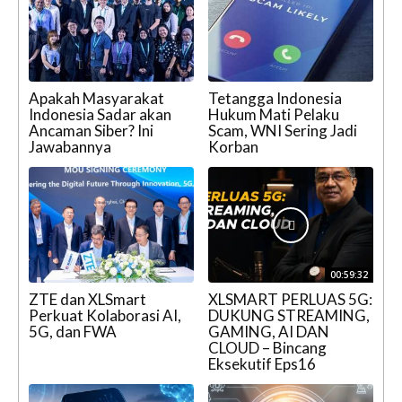
Apakah Masyarakat
Tetangga Indonesia
Indonesia Sadar akan
Hukum Mati Pelaku
Ancaman Siber? Ini
Scam, WNI Sering Jadi
Jawabannya
Korban
00:59:32
ZTE dan XLSmart
XLSMART PERLUAS 5G:
Perkuat Kolaborasi AI,
DUKUNG STREAMING,
5G, dan FWA
GAMING, AI DAN
CLOUD – Bincang
Eksekutif Eps16